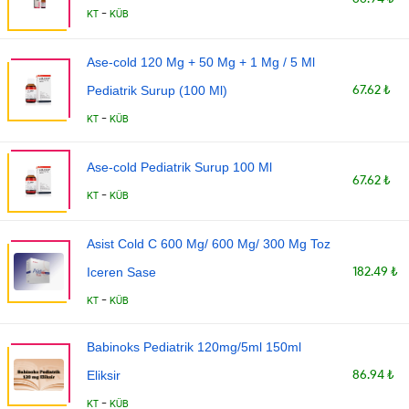
-
KT
KÜB
Ase-cold 120 Mg + 50 Mg + 1 Mg / 5 Ml
67.62 ₺
Pediatrik Surup (100 Ml)
-
KT
KÜB
Ase-cold Pediatrik Surup 100 Ml
67.62 ₺
-
KT
KÜB
Asist Cold C 600 Mg/ 600 Mg/ 300 Mg Toz
182.49 ₺
Iceren Sase
-
KT
KÜB
Babinoks Pediatrik 120mg/5ml 150ml
86.94 ₺
Eliksir
-
KT
KÜB