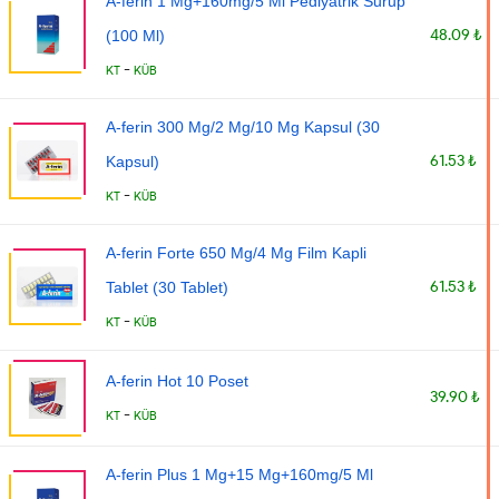
A-ferin 1 Mg+160mg/5 Ml Pediyatrik Surup
48.09 ₺
(100 Ml)
-
KT
KÜB
A-ferin 300 Mg/2 Mg/10 Mg Kapsul (30
61.53 ₺
Kapsul)
-
KT
KÜB
A-ferin Forte 650 Mg/4 Mg Film Kapli
61.53 ₺
Tablet (30 Tablet)
-
KT
KÜB
A-ferin Hot 10 Poset
39.90 ₺
-
KT
KÜB
A-ferin Plus 1 Mg+15 Mg+160mg/5 Ml