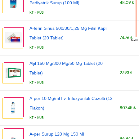
48.09 ₺
Pediyatrik Surup (100 Ml)
-
KT
KÜB
A-ferin Sinus 500/30/1,25 Mg Film Kapli
74.76 ₺
Tablet (20 Tablet)
NaN
-
KT
KÜB
Aljil 150 Mg/300 Mg/50 Mg Tablet (20
27.93 ₺
Tablet)
-
KT
KÜB
A-per 10 Mg/ml I.v. Infuzyonluk Cozelti (12
807.45 ₺
Flakon)
-
KT
KÜB
A-per Surup 120 Mg 150 Ml
86.94 ₺