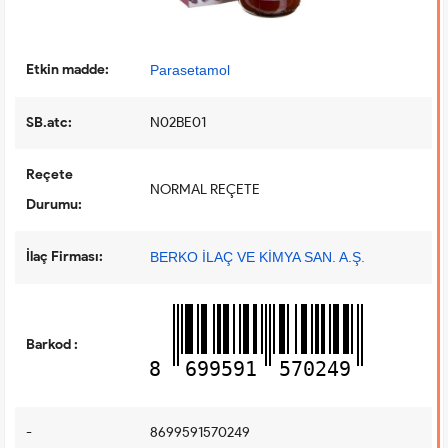
Etkin madde:
Parasetamol
SB.atc:
N02BE01
Reçete
NORMAL REÇETE
Durumu:
İlaç Firması:
BERKO İLAÇ VE KİMYA SAN. A.Ş.
Barkod :
8
699591
570249
-
8699591570249