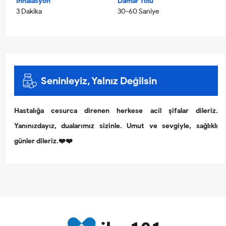
İnhalasyon
Damar Yolu
3 Dakika
30-60 Saniye
Seninleyiz, Yalnız Değilsin
Hastalığa cesurca direnen herkese acil şifalar dileriz.
Yanınızdayız, dualarımız sizinle. Umut ve sevgiyle, sağlıklı
günler dileriz.❤️❤️