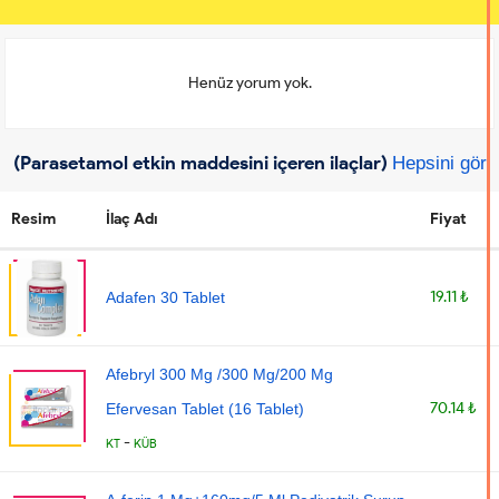
Henüz yorum yok.
(Parasetamol etkin maddesini içeren ilaçlar)
Hepsini gör
Resim
İlaç Adı
Fiyat
19.11 ₺
Adafen 30 Tablet
Afebryl 300 Mg /300 Mg/200 Mg
70.14 ₺
Efervesan Tablet (16 Tablet)
-
KT
KÜB