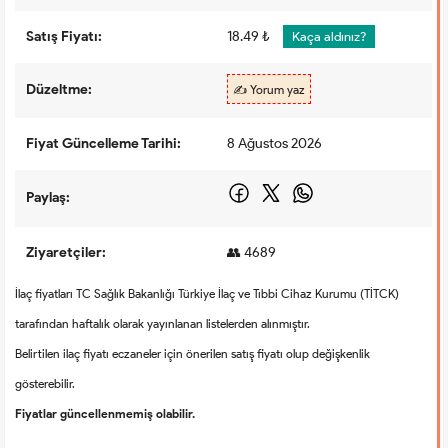
Satış Fiyatı:
18.49 ₺
Kaça aldınız?
Düzeltme:
✍️ Yorum yaz
Fiyat Güncelleme Tarihi:
8 Ağustos 2026
Paylaş:
Ziyaretçiler:
👥 4689
İlaç fiyatları TC Sağlık Bakanlığı Türkiye İlaç ve Tıbbi Cihaz Kurumu (TİTCK)
tarafından haftalık olarak yayınlanan listelerden alınmıştır.
Belirtilen ilaç fiyatı eczaneler için önerilen satış fiyatı olup değişkenlik
gösterebilir.
Fiyatlar güncellenmemiş olabilir.