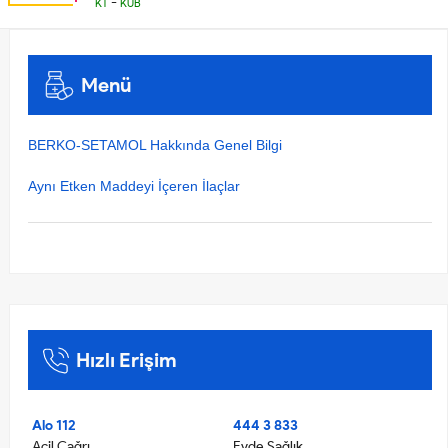
-
KT
KÜB
Menü
BERKO-SETAMOL Hakkında Genel Bilgi
Aynı Etken Maddeyi İçeren İlaçlar
Hızlı Erişim
Alo 112
444 3 833
Acil Çağrı
Evde Sağlık