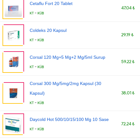
Cetaflu Fort 20 Tablet
47.04 ₺
-
KT
KÜB
Coldeks 20 Kapsul
29.19 ₺
-
KT
KÜB
Corsal 120 Mg+5 Mg+2 Mg/5ml Surup
59.22 ₺
-
KT
KÜB
Corsal 300 Mg/5mg/2mg Kapsul (30
38.01 ₺
Kapsul)
-
KT
KÜB
Daycold Hot 500/10/15/100 Mg 10 Sase
72.24 ₺
-
KT
KÜB