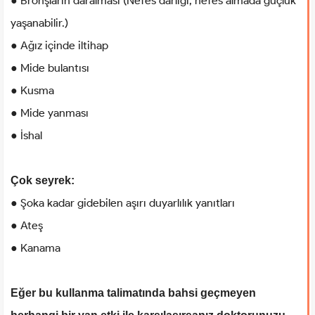
● Bronşların daralması (Nefes darlığı, nefes almada güçlük
yaşanabilir.)
● Ağız içinde iltihap
● Mide bulantısı
● Kusma
● Mide yanması
● İshal
Çok seyrek:
● Şoka kadar gidebilen aşırı duyarlılık yanıtları
● Ateş
● Kanama
Eğer bu kullanma talimatında bahsi geçmeyen