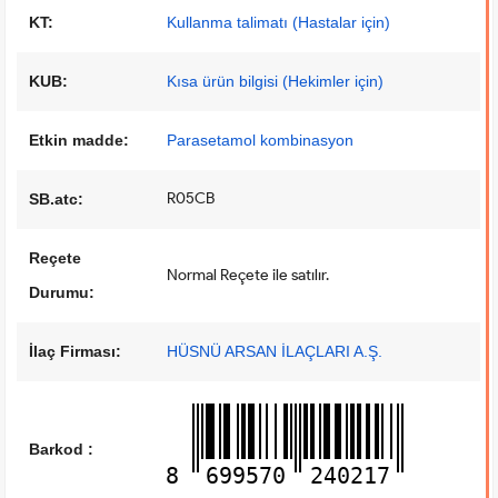
KT:
Kullanma talimatı (Hastalar için)
KUB:
Kısa ürün bilgisi (Hekimler için)
Etkin madde:
Parasetamol kombinasyon
R05CB
SB.atc:
Reçete
Normal Reçete ile satılır.
Durumu:
İlaç Firması:
HÜSNÜ ARSAN İLAÇLARI A.Ş.
Barkod :
8
699570
240217