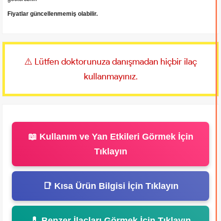
Fiyatlar güncellenmemiş olabilir.
⚠️ Lütfen doktorunuza danışmadan hiçbir ilaç
kullanmayınız.
📖 Kullanım ve Yan Etkileri Görmek İçin
Tıklayın
📑 Kısa Ürün Bilgisi İçin Tıklayın
💊 Benzer İlaçları Görmek İçin Tıklayın