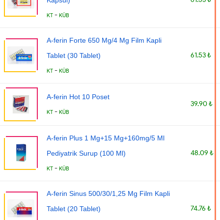
-
KT
KÜB
A-ferin Forte 650 Mg/4 Mg Film Kapli
61.53 ₺
Tablet (30 Tablet)
-
KT
KÜB
A-ferin Hot 10 Poset
39.90 ₺
-
KT
KÜB
A-ferin Plus 1 Mg+15 Mg+160mg/5 Ml
48.09 ₺
Pediyatrik Surup (100 Ml)
-
KT
KÜB
A-ferin Sinus 500/30/1,25 Mg Film Kapli
74.76 ₺
Tablet (20 Tablet)