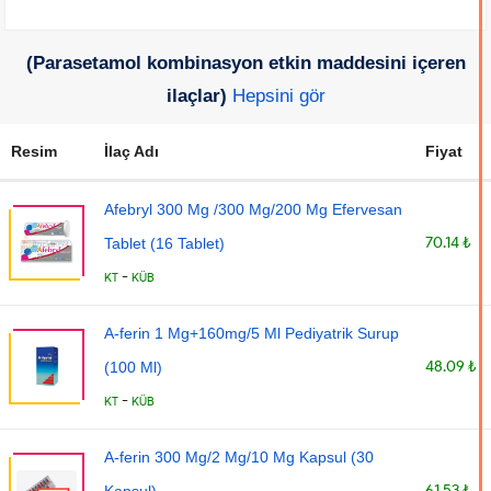
(Parasetamol kombinasyon etkin maddesini içeren
ilaçlar)
Hepsini gör
Resim
İlaç Adı
Fiyat
Afebryl 300 Mg /300 Mg/200 Mg Efervesan
70.14 ₺
Tablet (16 Tablet)
-
KT
KÜB
A-ferin 1 Mg+160mg/5 Ml Pediyatrik Surup
48.09 ₺
(100 Ml)
-
KT
KÜB
A-ferin 300 Mg/2 Mg/10 Mg Kapsul (30
61.53 ₺
Kapsul)