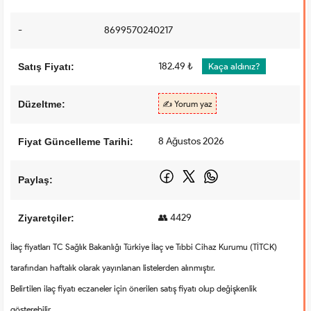
-
8699570240217
182.49 ₺
Satış Fiyatı:
Kaça aldınız?
Düzeltme:
✍️ Yorum yaz
8 Ağustos 2026
Fiyat Güncelleme Tarihi:
Paylaş:
👥 4429
Ziyaretçiler:
İlaç fiyatları TC Sağlık Bakanlığı Türkiye İlaç ve Tıbbi Cihaz Kurumu (TİTCK)
tarafından haftalık olarak yayınlanan listelerden alınmıştır.
Belirtilen ilaç fiyatı eczaneler için önerilen satış fiyatı olup değişkenlik
gösterebilir.