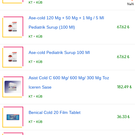
-
KT
KÜB
NaN
Ase-cold 120 Mg + 50 Mg + 1 Mg / 5 Ml
67.62 ₺
Pediatrik Surup (100 Ml)
-
KT
KÜB
Ase-cold Pediatrik Surup 100 Ml
67.62 ₺
-
KT
KÜB
Asist Cold C 600 Mg/ 600 Mg/ 300 Mg Toz
182.49 ₺
Iceren Sase
-
KT
KÜB
Benical Cold 20 Film Tablet
36.33 ₺
-
KT
KÜB