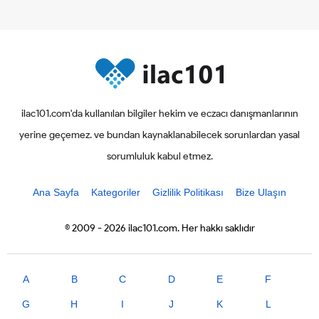
ilac101.com'da kullanılan bilgiler hekim ve eczacı danışmanlarının
yerine geçemez. ve bundan kaynaklanabilecek sorunlardan yasal
sorumluluk kabul etmez.
Ana Sayfa
Kategoriler
Gizlilik Politikası
Bize Ulaşın
© 2009 - 2026 ilac101.com. Her hakkı saklıdır
A
B
C
D
E
F
G
H
I
J
K
L