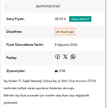
-
8699570570147
Satış Fiyatı:
48.09 ₺
Kaça aldınız?
Düzeltme:
✍️ Yorum yaz
Fiyat Güncelleme Tarihi:
8 Ağustos 2026
Paylaş:
Ziyaretçiler:
👥 1738
İlaç fiyatları TC Sağlık Bakanlığı Türkiye İlaç ve Tıbbi Cihaz Kurumu (TİTCK)
tarafından haftalık olarak yayınlanan listelerden alınmıştır.
Belirtilen ilaç fiyatı eczaneler için önerilen satış fiyatı olup değişkenlik
gösterebilir.