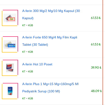
A-ferin 300 Mg/2 Mg/10 Mg Kapsul (30
61.53 ₺
Kapsul)
-
KT
KÜB
A-ferin Forte 650 Mg/4 Mg Film Kapli
61.53 ₺
Tablet (30 Tablet)
-
KT
KÜB
A-ferin Hot 10 Poset
39.90 ₺
-
KT
KÜB
A-ferin Plus 1 Mg+15 Mg+160mg/5 Ml
48.09 ₺
Pediyatrik Surup (100 Ml)
-
KT
KÜB