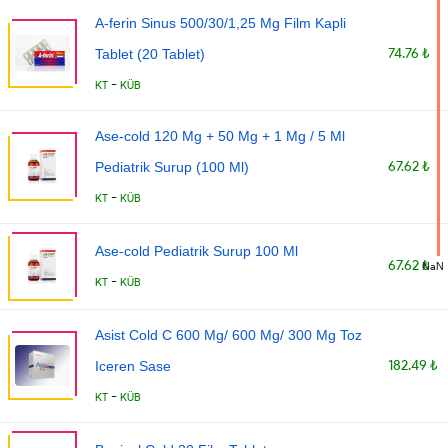
A-ferin Sinus 500/30/1,25 Mg Film Kapli
74.76 ₺
Tablet (20 Tablet)
-
KT
KÜB
Ase-cold 120 Mg + 50 Mg + 1 Mg / 5 Ml
67.62 ₺
Pediatrik Surup (100 Ml)
-
KT
KÜB
Ase-cold Pediatrik Surup 100 Ml
67.62 ₺
NaN
-
KT
KÜB
Asist Cold C 600 Mg/ 600 Mg/ 300 Mg Toz
182.49 ₺
Iceren Sase
-
KT
KÜB