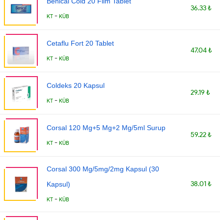
Benical Cold 20 Film Tablet
36.33 ₺
-
KT
KÜB
Cetaflu Fort 20 Tablet
47.04 ₺
-
KT
KÜB
Coldeks 20 Kapsul
29.19 ₺
-
KT
KÜB
Corsal 120 Mg+5 Mg+2 Mg/5ml Surup
59.22 ₺
-
KT
KÜB
Corsal 300 Mg/5mg/2mg Kapsul (30
38.01 ₺
Kapsul)
-
KT
KÜB