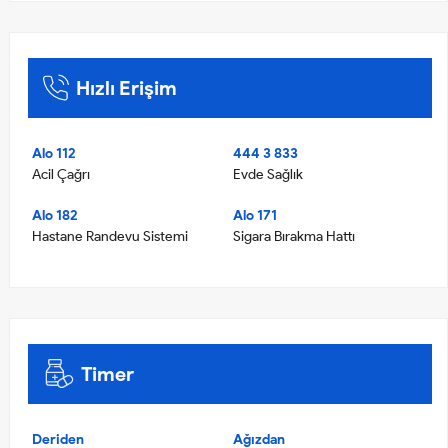
Hızlı Erişim
Alo 112
444 3 833
Acil Çağrı
Evde Sağlık
Alo 182
Alo 171
Hastane Randevu Sistemi
Sigara Bırakma Hattı
Timer
Deriden
Ağızdan