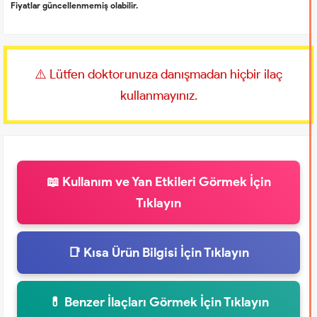
Fiyatlar güncellenmemiş olabilir.
⚠️ Lütfen doktorunuza danışmadan hiçbir ilaç
kullanmayınız.
📖 Kullanım ve Yan Etkileri Görmek İçin
Tıklayın
📑 Kısa Ürün Bilgisi İçin Tıklayın
💊 Benzer İlaçları Görmek İçin Tıklayın