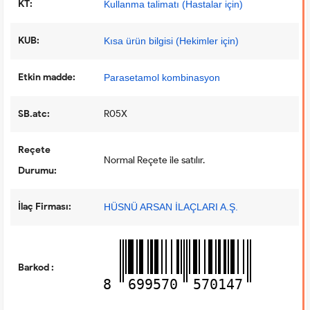
KT:
Kullanma talimatı (Hastalar için)
KUB:
Kısa ürün bilgisi (Hekimler için)
Etkin madde:
Parasetamol kombinasyon
SB.atc:
R05X
Reçete
Normal Reçete ile satılır.
Durumu:
İlaç Firması:
HÜSNÜ ARSAN İLAÇLARI A.Ş.
Barkod :
8
699570
570147