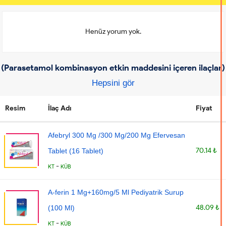
Henüz yorum yok.
(Parasetamol kombinasyon etkin maddesini içeren ilaçlar)
Hepsini gör
Resim
İlaç Adı
Fiyat
Afebryl 300 Mg /300 Mg/200 Mg Efervesan
70.14 ₺
Tablet (16 Tablet)
-
KT
KÜB
A-ferin 1 Mg+160mg/5 Ml Pediyatrik Surup
48.09 ₺
(100 Ml)
-
KT
KÜB