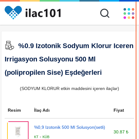
%0.9 Izotonik Sodyum Klorur Iceren
Irrigasyon Solusyonu 500 Ml
(polipropilen Sise) Eşdeğerleri
(SODYUM KLORUR etkin maddesini içeren ilaçlar)
Resim
İlaç Adı
Fiyat
%0,9 Izotonik 500 Ml Solusyon(setli)
30.87 ₺
-
KT
KÜB