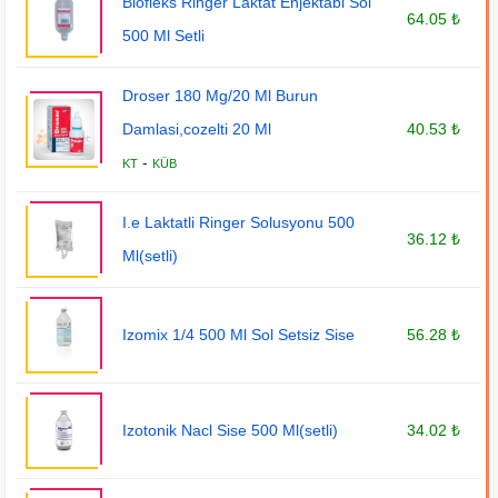
Biofleks Ringer Laktat Enjektabl Sol
64.05 ₺
500 Ml Setli
Droser 180 Mg/20 Ml Burun
Damlasi,cozelti 20 Ml
40.53 ₺
-
KT
KÜB
I.e Laktatli Ringer Solusyonu 500
36.12 ₺
Ml(setli)
Izomix 1/4 500 Ml Sol Setsiz Sise
56.28 ₺
Izotonik Nacl Sise 500 Ml(setli)
34.02 ₺