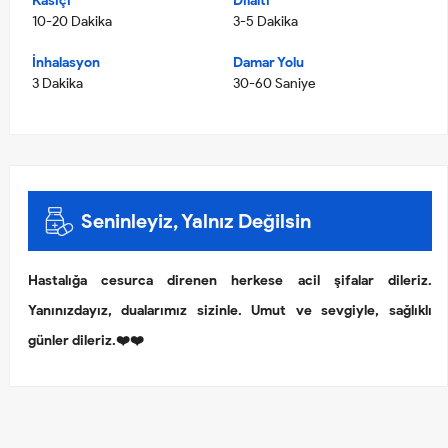
Kasiçi
Dilaltı
10-20 Dakika
3-5 Dakika
İnhalasyon
Damar Yolu
3 Dakika
30-60 Saniye
Seninleyiz, Yalnız Değilsin
Hastalığa cesurca direnen herkese acil şifalar dileriz.
Yanınızdayız, dualarımız sizinle. Umut ve sevgiyle, sağlıklı
günler dileriz.❤️❤️