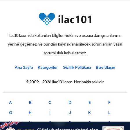
ilac101.com'da kullanılan bilgiler hekim ve eczacı danışmanlarının
yerine geçemez. ve bundan kaynaklanabilecek sorunlardan yasal
sorumluluk kabul etmez.
Ana Sayfa
Kategoriler
Gizlilik Politikası
Bize Ulaşın
© 2009 - 2026 ilac101.com. Her hakkı saklıdır
A
B
C
D
E
F
G
H
I
J
K
L
M
N
O
P
R
S