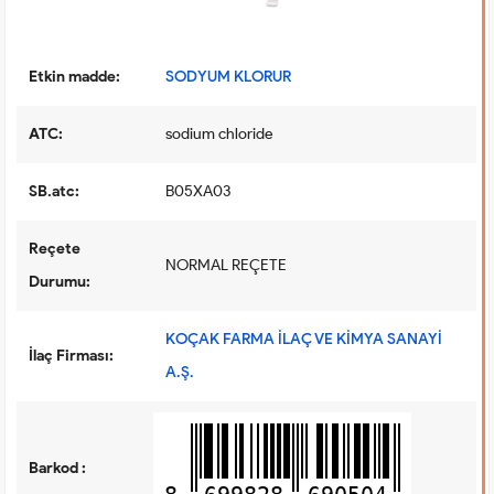
Etkin madde:
SODYUM KLORUR
ATC:
sodium chloride
SB.atc:
B05XA03
Reçete
NORMAL REÇETE
Durumu:
KOÇAK FARMA İLAÇ VE KİMYA SANAYİ
İlaç Firması:
A.Ş.
Barkod :