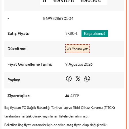
8
699828
690504
-
8699828690504
Satış Fiyatı:
37.80 ₺
Kaça aldınız?
Düzeltme:
✍️ Yorum yaz
Fiyat Güncelleme Tarihi:
9 Ağustos 2026
Paylaş:
Ziyaretçiler:
👥 4779
İlaç fiyatları TC Sağlık Bakanlığı Türkiye İlaç ve Tıbbi Cihaz Kurumu (TİTCK)
tarafından haftalık olarak yayınlanan listelerden alınmıştır.
Belirtilen ilaç fiyatı eczaneler için önerilen satış fiyatı olup değişkenlik