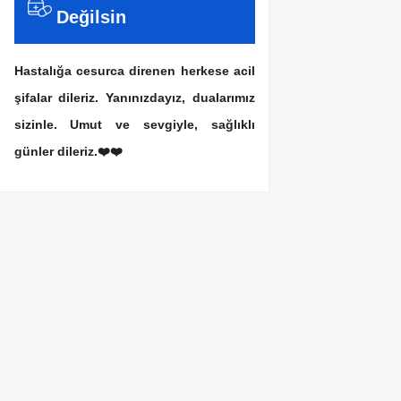
Değilsin
Hastalığa cesurca direnen herkese acil
şifalar dileriz. Yanınızdayız, dualarımız
sizinle. Umut ve sevgiyle, sağlıklı
günler dileriz.❤️❤️