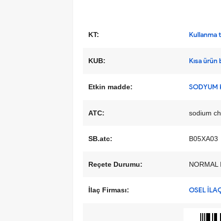
KT:
Kullanma ta
KUB:
Kısa ürün b
Etkin madde:
SODYUM 
ATC:
sodium ch
SB.atc:
B05XA03
Reçete Durumu:
NORMAL 
İlaç Firması:
OSEL İLAÇ