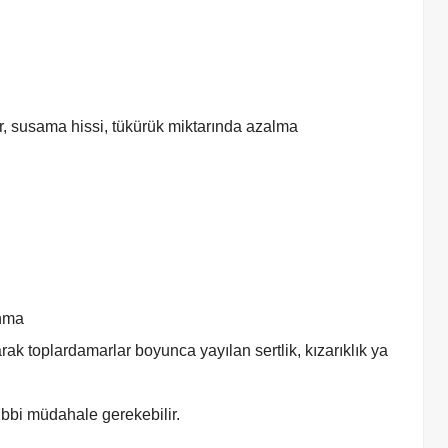
ar, susama hissi, tükürük miktarında azalma
anma
ak toplardamarlar boyunca yayılan sertlik, kızarıklık ya
 tıbbi müdahale gerekebilir.