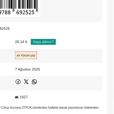
9788
692525
92525
28.14 ₺
Kaça aldınız?
✍️ Yorum yaz
7 Ağustos 2026
👥 1827
bbi Cihaz Kurumu (TİTCK) tarafından haftalık olarak yayınlanan listelerden