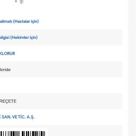
limatı (Hastalar için)
ilgisi (Hekimler için)
KLORUR
loride
REÇETE
 SAN. VE TİC. A.Ş.