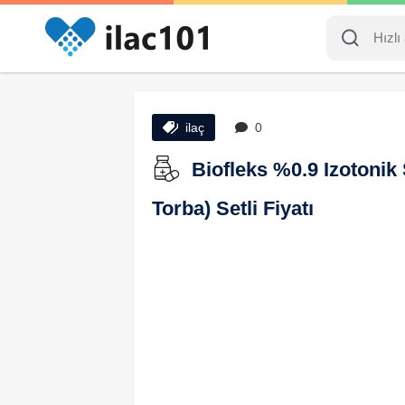
ilaç
0
Biofleks %0.9 Izotonik
Torba) Setli Fiyatı