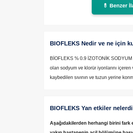
💊 Benzer İl
BIOFLEKS Nedir ve ne için kul
BİOFLEKS % 0.9 İZOTONİK SODYUM K
olan sodyum ve klorür iyonlarını içeren 
kaybedilen sıvının ve tuzun yerine konm
BIOFLEKS Yan etkiler nelerdi
Aşağıdakilerden herhangi birini fark
yakın hastanenin acil bölümüne baş