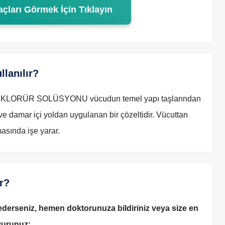
açları Görmek İçin Tıklayın
lanılır?
LORÜR SOLÜSYONU vücudun temel yapı taşlarından
ve damar içi yoldan uygulanan bir çözeltidir. Vücuttan
asında işe yarar.
r?
 ederseniz, hemen doktorunuza bildiriniz veya size en
vurunuz: