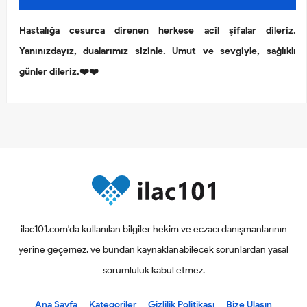
Hastalığa cesurca direnen herkese acil şifalar dileriz.
Yanınızdayız, dualarımız sizinle. Umut ve sevgiyle, sağlıklı
günler dileriz.❤️❤️
ilac101.com'da kullanılan bilgiler hekim ve eczacı danışmanlarının
yerine geçemez. ve bundan kaynaklanabilecek sorunlardan yasal
sorumluluk kabul etmez.
Ana Sayfa
Kategoriler
Gizlilik Politikası
Bize Ulaşın