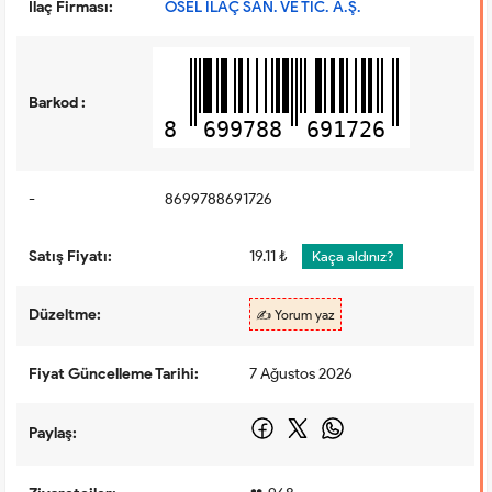
İlaç Firması:
OSEL İLAÇ SAN. VE TİC. A.Ş.
Barkod :
8
699788
691726
-
8699788691726
Satış Fiyatı:
19.11 ₺
Kaça aldınız?
Düzeltme:
✍️ Yorum yaz
Fiyat Güncelleme Tarihi:
7 Ağustos 2026
Paylaş: