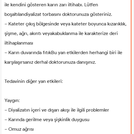
ile kendini gösteren karın zarı iltihabı. Lütfen
boşaltılandiyalizat torbasını doktorunuza gösteriniz.
− Kateter çıkış bölgesinde veya kateter boyunca kızarıklık,
şişme, ağrı, akıntı veyakabuklanma ile karakterize deri
iltihaplanması
− Karın duvarında fıtıkBu yan etkilerden herhangi biri ile
karşılaşırsanız derhal doktorunuza danışınız.
Tedavinin diğer yan etkileri:
Yaygın:
− Diyalizatın içeri ve dışarı akışı ile ilgili problemler
− Karında gerilme veya şişkinlik duygusu
− Omuz ağrısı