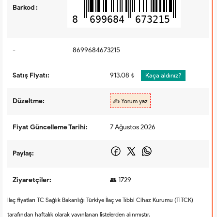
Barkod :
8
699684
673215
-
8699684673215
Satış Fiyatı:
913.08 ₺
Kaça aldınız?
Düzeltme:
✍️ Yorum yaz
Fiyat Güncelleme Tarihi:
7 Ağustos 2026
Paylaş:
Ziyaretçiler:
👥 1729
İlaç fiyatları TC Sağlık Bakanlığı Türkiye İlaç ve Tıbbi Cihaz Kurumu (TİTCK)
tarafından haftalık olarak yayınlanan listelerden alınmıştır.