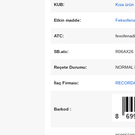
KUB:
Kısa ürün b
Etkin madde:
Feksofenad
ATC:
fexofenad
SB.atc:
R06AX26
Reçete Durumu:
NORMAL 
İlaç Firması:
RECORDAT
Barkod :
8
69