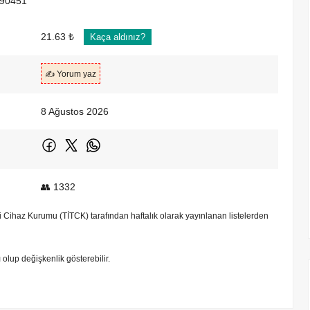
90451
21.63 ₺
Kaça aldınız?
✍️ Yorum yaz
8 Ağustos 2026
👥 1332
bbi Cihaz Kurumu (TİTCK) tarafından haftalık olarak yayınlanan listelerden
tı olup değişkenlik gösterebilir.