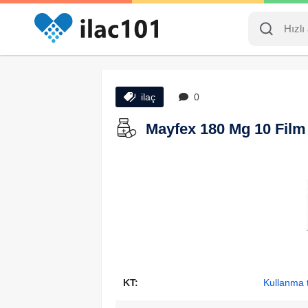
ilaç
0
Mayfex 180 Mg 10 Film T
KT:
Kullanma t