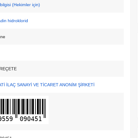
ilgisi (Hekimler için)
in hidroklorid
ine
REÇETE
İ İLAÇ SANAYİ VE TİCARET ANONİM ŞİRKETİ
9559
090451