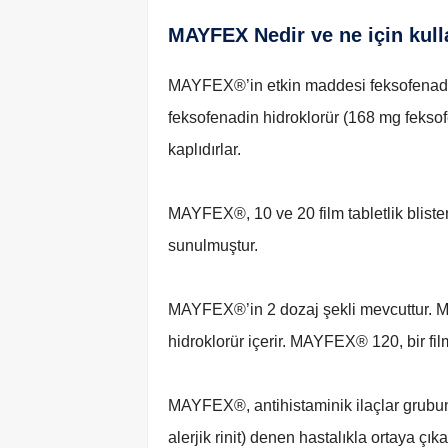
MAYFEX Nedir ve ne için kulla
MAYFEX®’in etkin maddesi feksofenadin 
feksofenadin hidroklorür (168 mg feksofen
kaplıdırlar.
MAYFEX®, 10 ve 20 film tabletlik bliste
sunulmuştur.
MAYFEX®’in 2 dozaj şekli mevcuttur. M
hidroklorür içerir. MAYFEX® 120, bir fil
MAYFEX®, antihistaminik ilaçlar grubun
alerjik rinit) denen hastalıkla ortaya çık