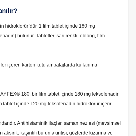
nılır?
hidroklorür’dür. 1 film tablet içinde 180 mg
adin) bulunur. Tabletler, sarı renkli, oblong, film
rler içeren karton kutu ambalajlarda kullanıma
AYFEX® 180, bir film tablet içinde 180 mg feksofenadin
m tablet içinde 120 mg feksofenadin hidroklorür içerir.
dandır. Antihistaminik ilaçlar, saman nezlesi (mevsimsel
an aksırık, kaşıntılı burun akıntısı, gözlerde kızarma ve