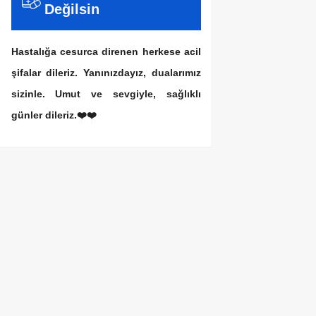
Değilsin
Hastalığa cesurca direnen herkese acil
şifalar dileriz. Yanınızdayız, dualarımız
sizinle. Umut ve sevgiyle, sağlıklı
günler dileriz.❤️❤️