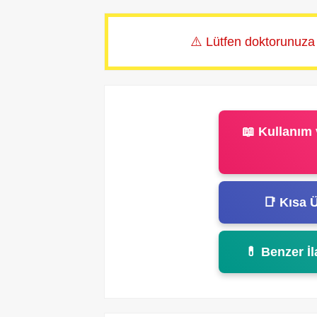
⚠️ Lütfen doktorunuza
📖 Kullanım 
📑 Kısa Ü
💊 Benzer İl