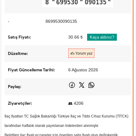
8
699530
090135
-
8699530090135
Satış Fiyatı:
30.66 ₺
Kaça aldınız?
Düzeltme:
✍️ Yorum yaz
Fiyat Güncelleme Tarihi:
6 Ağustos 2026
Paylaş:
Ziyaretçiler:
👥 4206
İlaç fiyatları TC Sağlık Bakanlığı Türkiye İlaç ve Tıbbi Cihaz Kurumu (TİTCK)
tarafından haftalık olarak yayınlanan listelerden alınmıştır.
Belirtilen ilaç fiyatı eczaneler için önerilen satış fiyatı olup değişkenlik