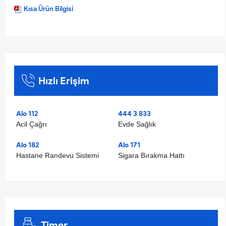
Kısa Ürün Bilgisi
Hızlı Erişim
Alo 112
444 3 833
Acil Çağrı
Evde Sağlık
Alo 182
Alo 171
Hastane Randevu Sistemi
Sigara Bırakma Hattı
Timer