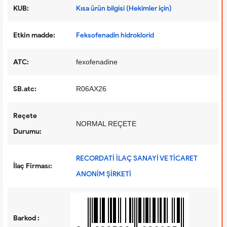
KUB:
Kısa ürün bilgisi (Hekimler için)
Etkin madde:
Feksofenadin hidroklorid
ATC:
fexofenadine
SB.atc:
R06AX26
Reçete
NORMAL REÇETE
Durumu:
RECORDATİ İLAÇ SANAYİ VE TİCARET
İlaç Firması:
ANONİM ŞİRKETİ
Barkod :