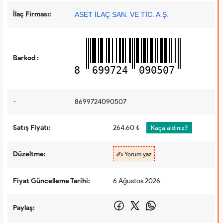
İlaç Firması:
ASET İLAÇ SAN. VE TİC. A.Ş.
Barkod :
8
699724
090507
-
8699724090507
Satış Fiyatı:
264.60 ₺
Kaça aldınız?
Düzeltme:
✍️ Yorum yaz
Fiyat Güncelleme Tarihi:
6 Ağustos 2026
Paylaş: