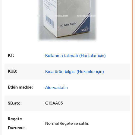
KT:
Kullanma talimatı (Hastalar için)
KUB:
Kısa ürün bilgisi (Hekimler için)
Etkin madde:
Atorvastatin
SB.atc:
C10AA05
Reçete
Normal Reçete ile satılır.
Durumu: