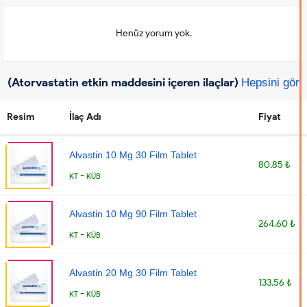
Henüz yorum yok.
(Atorvastatin etkin maddesini içeren ilaçlar)
Hepsini gör
Resim
İlaç Adı
Fiyat
Alvastin 10 Mg 30 Film Tablet
80.85 ₺
-
KT
KÜB
Alvastin 10 Mg 90 Film Tablet
264.60 ₺
-
KT
KÜB
Alvastin 20 Mg 30 Film Tablet
133.56 ₺
-
KT
KÜB