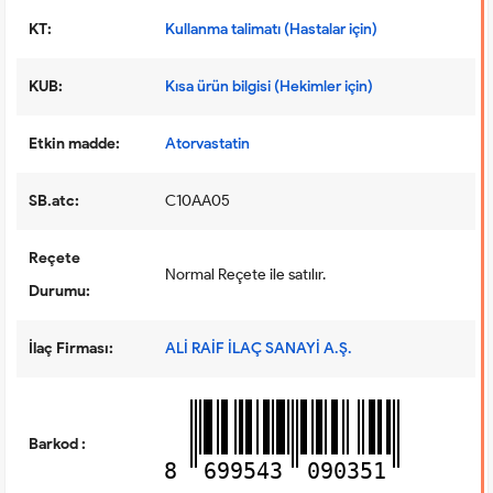
KT:
Kullanma talimatı (Hastalar için)
KUB:
Kısa ürün bilgisi (Hekimler için)
Etkin madde:
Atorvastatin
SB.atc:
C10AA05
Reçete
Normal Reçete ile satılır.
Durumu:
İlaç Firması:
ALİ RAİF İLAÇ SANAYİ A.Ş.
Barkod :
8
699543
090351