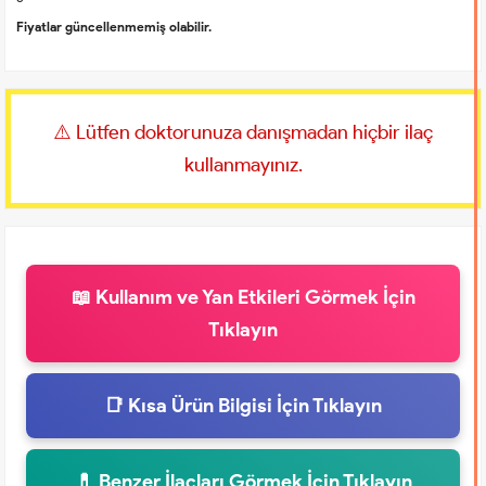
Fiyatlar güncellenmemiş olabilir.
⚠️ Lütfen doktorunuza danışmadan hiçbir ilaç
kullanmayınız.
📖 Kullanım ve Yan Etkileri Görmek İçin
Tıklayın
📑 Kısa Ürün Bilgisi İçin Tıklayın
💊 Benzer İlaçları Görmek İçin Tıklayın