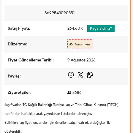
-
8699543090351
Satış Fiyatı:
264.60 ₺
Kaça aldınız?
Düzeltme:
✍️ Yorum yaz
Fiyat Güncelleme Tarihi:
9 Ağustos 2026
Paylaş:
Ziyaretçiler:
👥 2686
İlaç fiyatları TC Sağlık Bakanlığı Türkiye İlaç ve Tıbbi Cihaz Kurumu (TİTCK)
tarafından haftalık olarak yayınlanan listelerden alınmıştır.
Belirtilen ilaç fiyatı eczaneler için önerilen satış fiyatı olup değişkenlik
gösterebilir.