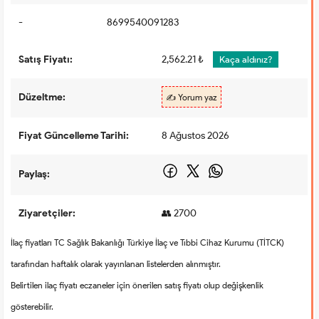
-
8699540091283
Satış Fiyatı:
2,562.21 ₺
Kaça aldınız?
Düzeltme:
✍️ Yorum yaz
Fiyat Güncelleme Tarihi:
8 Ağustos 2026
Paylaş:
Ziyaretçiler:
👥 2700
İlaç fiyatları TC Sağlık Bakanlığı Türkiye İlaç ve Tıbbi Cihaz Kurumu (TİTCK)
tarafından haftalık olarak yayınlanan listelerden alınmıştır.
Belirtilen ilaç fiyatı eczaneler için önerilen satış fiyatı olup değişkenlik
gösterebilir.