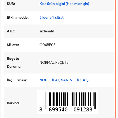
KUB:
Kısa ürün bilgisi (Hekimler için)
Etkin madde:
Sildenafil sitrat
ATC:
sildenafil
SB.atc:
G04BE03
Reçete
NORMAL REÇETE
Durumu:
İlaç Firması:
NOBEL İLAÇ SAN. VE TİC. A.Ş.
Barkod :
8
699540
091283