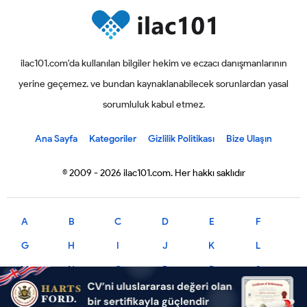
ilac101.com'da kullanılan bilgiler hekim ve eczacı danışmanlarının
yerine geçemez. ve bundan kaynaklanabilecek sorunlardan yasal
sorumluluk kabul etmez.
Ana Sayfa
Kategoriler
Gizlilik Politikası
Bize Ulaşın
© 2009 - 2026 ilac101.com. Her hakkı saklıdır
A
B
C
D
E
F
G
H
I
J
K
L
M
N
O
P
R
S
T
U
V
X
Y
Z