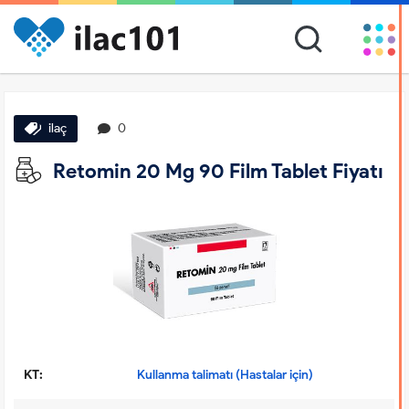
ilaç
0
Retomin 20 Mg 90 Film Tablet Fiyatı
KT:
Kullanma talimatı (Hastalar için)