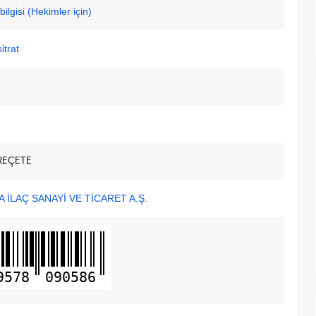
ilgisi (Hekimler için)
itrat
REÇETE
 İLAÇ SANAYİ VE TİCARET A.Ş.
9578
090586