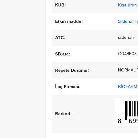
KUB:
Kısa ürün b
Etkin madde:
Sildenafil s
sildenafil
ATC:
G04BE03
SB.atc:
NORMAL 
Reçete Durumu:
İlaç Firması:
BİOFARMA
Barkod :
8
69