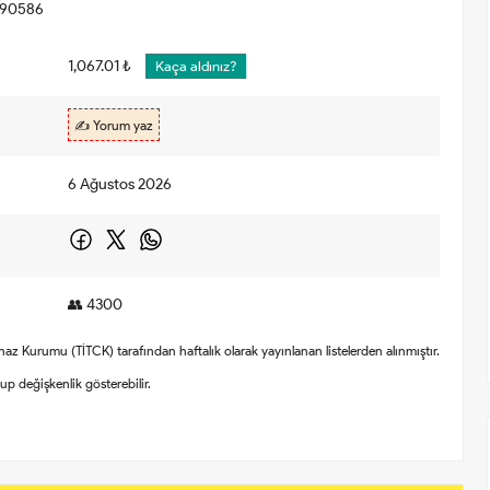
90586
1,067.01 ₺
Kaça aldınız?
✍️ Yorum yaz
6 Ağustos 2026
👥 4300
Cihaz Kurumu (TİTCK) tarafından haftalık olarak yayınlanan listelerden alınmıştır.
olup değişkenlik gösterebilir.