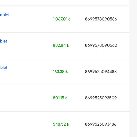
ablet
1,067.01 ₺
8699578090586
blet
882.84 ₺
8699578090562
blet
163.38 ₺
8699525094483
801.15 ₺
8699525093509
548.52 ₺
8699525093486