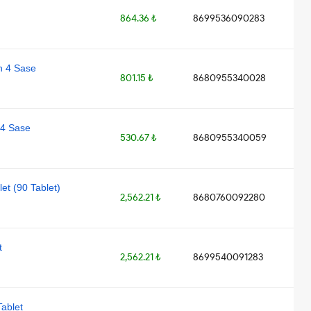
864.36 ₺
8699536090283
en 4 Sase
801.15 ₺
8680955340028
 4 Sase
530.67 ₺
8680955340059
et (90 Tablet)
2,562.21 ₺
8680760092280
t
2,562.21 ₺
8699540091283
Tablet