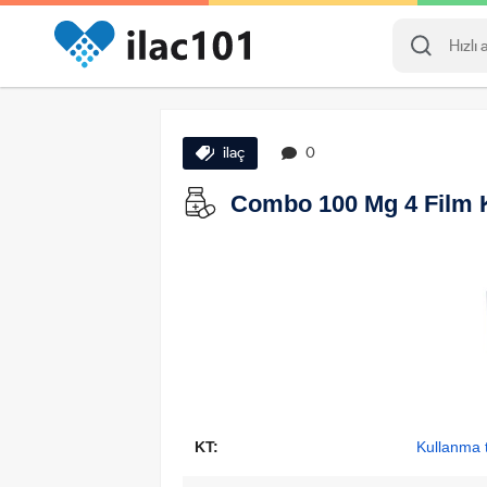
ilaç
0
Combo 100 Mg 4 Film Ka
KT:
Kullanma t