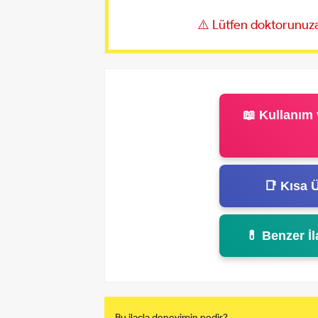
⚠️ Lütfen doktorunuza
📖 Kullanım 
📑 Kısa Ü
💊 Benzer İl
Bu ilaçla deneyimin nedir?