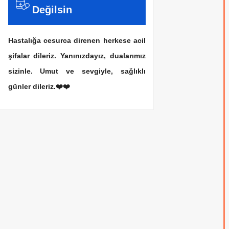
Değilsin
Hastalığa cesurca direnen herkese acil
şifalar dileriz. Yanınızdayız, dualarımız
sizinle. Umut ve sevgiyle, sağlıklı
günler dileriz.❤️❤️