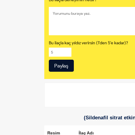
Bu ilaçla kaç yıldız verirsin (1'den 5'e kadar)?
(Sildenafil sitrat etk
Resim
İlaç Adı