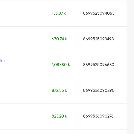
135.87 ₺
8699525094063
670.74 ₺
8699525093493
let
1,087.80 ₺
8699525096630
872.55 ₺
8699536090290
823.20 ₺
8699536090276