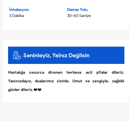
İnhalasyon
Damar Yolu
3 Dakika
30-60 Saniye
Seninleyiz, Yalnız Değilsin
Hastalığa cesurca direnen herkese acil şifalar dileriz.
Yanınızdayız, dualarımız sizinle. Umut ve sevgiyle, sağlıklı
günler dileriz.❤️❤️