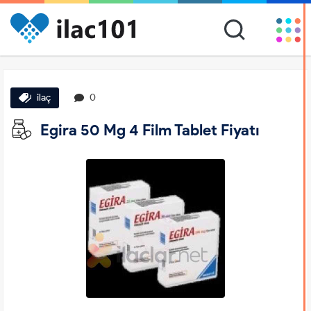
ilaç
0
Egira 50 Mg 4 Film Tablet Fiyatı