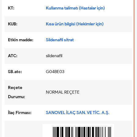
KT:
Kullanma talimatı (Hastalar için)
KUB:
Kısa ürün bilgisi (Hekimler için)
Etkin madde:
Sildenafil sitrat
ATC:
sildenafil
SB.atc:
G04BE03
Reçete
NORMAL REÇETE
Durumu:
İlaç Firması:
SANOVEL İLAÇ SAN. VE TİC. A.Ş.