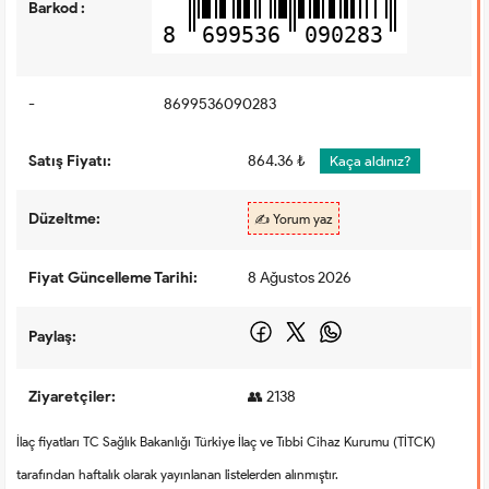
Barkod :
8
699536
090283
-
8699536090283
Satış Fiyatı:
864.36 ₺
Kaça aldınız?
Düzeltme:
✍️ Yorum yaz
Fiyat Güncelleme Tarihi:
8 Ağustos 2026
Paylaş:
Ziyaretçiler:
👥 2138
İlaç fiyatları TC Sağlık Bakanlığı Türkiye İlaç ve Tıbbi Cihaz Kurumu (TİTCK)
tarafından haftalık olarak yayınlanan listelerden alınmıştır.