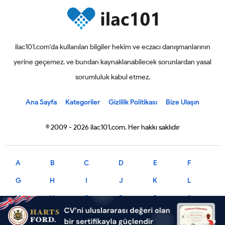
ilac101.com'da kullanılan bilgiler hekim ve eczacı danışmanlarının
yerine geçemez. ve bundan kaynaklanabilecek sorunlardan yasal
sorumluluk kabul etmez.
Ana Sayfa
Kategoriler
Gizlilik Politikası
Bize Ulaşın
© 2009 - 2026 ilac101.com. Her hakkı saklıdır
A
B
C
D
E
F
G
H
I
J
K
L
M
N
O
P
R
S
T
U
V
X
Y
Z