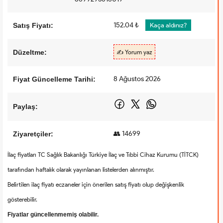
152.04 ₺
Satış Fiyatı:
Kaça aldınız?
Düzeltme:
✍️ Yorum yaz
8 Ağustos 2026
Fiyat Güncelleme Tarihi:
Paylaş:
👥 14699
Ziyaretçiler:
İlaç fiyatları TC Sağlık Bakanlığı Türkiye İlaç ve Tıbbi Cihaz Kurumu (TİTCK)
tarafından haftalık olarak yayınlanan listelerden alınmıştır.
Belirtilen ilaç fiyatı eczaneler için önerilen satış fiyatı olup değişkenlik
gösterebilir.
Fiyatlar güncellenmemiş olabilir.