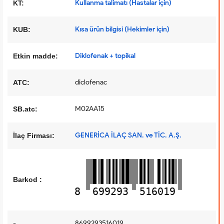
Kullanma talimatı (Hastalar için)
KT:
Kısa ürün bilgisi (Hekimler için)
KUB:
Diklofenak + topikal
Etkin madde:
diclofenac
ATC:
M02AA15
SB.atc:
GENERİCA İLAÇ SAN. ve TİC. A.Ş.
İlaç Firması:
Barkod :
8
699293
516019
-
8699293516019