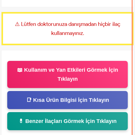
⚠️ Lütfen doktorunuza danışmadan hiçbir ilaç
kullanmayınız.
📖 Kullanım ve Yan Etkileri Görmek İçin
Tıklayın
📑 Kısa Ürün Bilgisi İçin Tıklayın
💊 Benzer İlaçları Görmek İçin Tıklayın