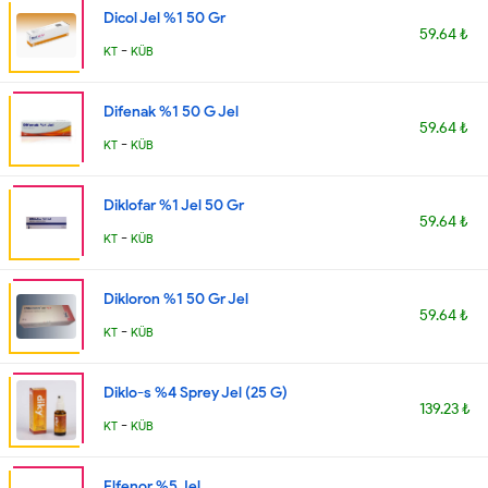
Dicol Jel %1 50 Gr
59.64 ₺
-
KT
KÜB
Difenak %1 50 G Jel
59.64 ₺
-
KT
KÜB
Diklofar %1 Jel 50 Gr
59.64 ₺
-
KT
KÜB
Dikloron %1 50 Gr Jel
59.64 ₺
-
KT
KÜB
Diklo-s %4 Sprey Jel (25 G)
139.23 ₺
-
KT
KÜB
Elfenor %5 Jel