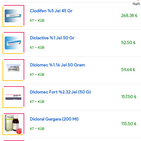
NaN
Clodifen %5 Jel 45 Gr
268.38 ₺
-
KT
KÜB
Diclactive %1 Jel 50 Gr
52.50 ₺
-
KT
KÜB
Diclomec %1.16 Jel 50 Gram
59.64 ₺
-
KT
KÜB
Diclomec Fort %2.32 Jel (50 G)
157.50 ₺
-
KT
KÜB
Dicloral Gargara (200 Ml)
115.50 ₺
-
KT
KÜB