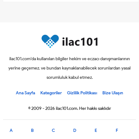
ilac101.com'da kullanılan bilgiler hekim ve eczacı danışmanlarının
yerine geçemez. ve bundan kaynaklanabilecek sorunlardan yasal
sorumluluk kabul etmez.
Ana Sayfa
Kategoriler
Gizlilik Politikası
Bize Ulaşın
© 2009 - 2026 ilac101.com. Her hakkı saklıdır
A
B
C
D
E
F