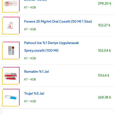
298.20 ₺
-
KT
KÜB
Fevere 25 Mg/ml Oral Cozelti (50 Ml 1 Sise)
102.27 ₺
-
KT
KÜB
Painout Ice %1 Deriye Uygulanacak
Sprey,cozelti (100 Ml)
152.04 ₺
-
KT
KÜB
Romatim %1 Jel
59.64 ₺
-
KT
KÜB
Trujel %5 Jel
268.38 ₺
-
KT
KÜB