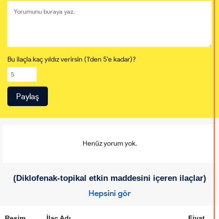
Bu ilaçla kaç yıldız verirsin (1'den 5'e kadar)?
Henüz yorum yok.
(Diklofenak-topikal etkin maddesini içeren ilaçlar)
Hepsini gör
Resim
İlaç Adı
Fiyat