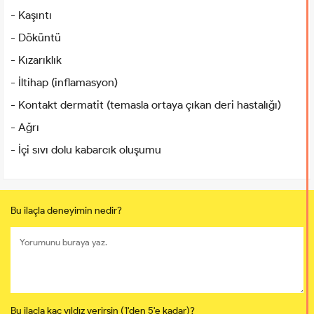
- Kaşıntı
- Döküntü
- Kızarıklık
- İltihap (inflamasyon)
- Kontakt dermatit (temasla ortaya çıkan deri hastalığı)
- Ağrı
- İçi sıvı dolu kabarcık oluşumu
Bu ilaçla deneyimin nedir?
Bu ilaçla kaç yıldız verirsin (1'den 5'e kadar)?