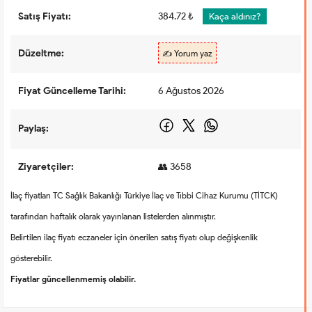
Satış Fiyatı:
384.72 ₺
Kaça aldınız?
Düzeltme:
✍️ Yorum yaz
Fiyat Güncelleme Tarihi:
6 Ağustos 2026
Paylaş:
Ziyaretçiler:
👥 3658
İlaç fiyatları TC Sağlık Bakanlığı Türkiye İlaç ve Tıbbi Cihaz Kurumu (TİTCK)
tarafından haftalık olarak yayınlanan listelerden alınmıştır.
Belirtilen ilaç fiyatı eczaneler için önerilen satış fiyatı olup değişkenlik
gösterebilir.
Fiyatlar güncellenmemiş olabilir.