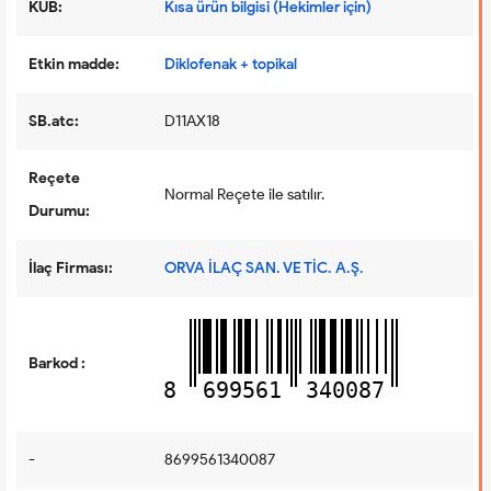
KUB:
Kısa ürün bilgisi (Hekimler için)
Etkin madde:
Diklofenak + topikal
SB.atc:
D11AX18
Reçete
Normal Reçete ile satılır.
Durumu:
İlaç Firması:
ORVA İLAÇ SAN. VE TİC. A.Ş.
Barkod :
8
699561
340087
-
8699561340087