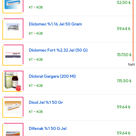
52.50 ₺
-
KT
KÜB
Diclomec %1.16 Jel 50 Gram
59.64 ₺
-
KT
KÜB
Diclomec Fort %2.32 Jel (50 G)
157.50 ₺
-
KT
KÜB
NaN
Dicloral Gargara (200 Ml)
115.50 ₺
-
KT
KÜB
Dicol Jel %1 50 Gr
59.64 ₺
-
KT
KÜB
Difenak %1 50 G Jel
59.64 ₺