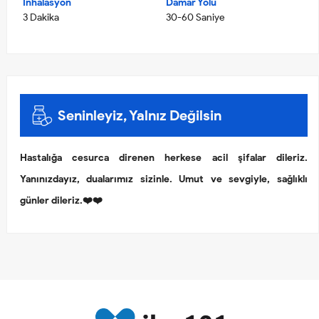
İnhalasyon
Damar Yolu
3 Dakika
30-60 Saniye
Seninleyiz, Yalnız Değilsin
Hastalığa cesurca direnen herkese acil şifalar dileriz.
Yanınızdayız, dualarımız sizinle. Umut ve sevgiyle, sağlıklı
günler dileriz.❤️❤️