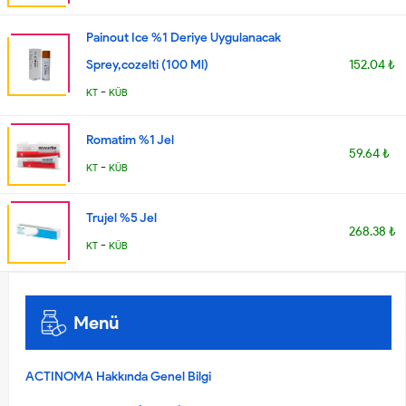
Painout Ice %1 Deriye Uygulanacak
Sprey,cozelti (100 Ml)
152.04 ₺
-
KT
KÜB
Romatim %1 Jel
59.64 ₺
-
KT
KÜB
Trujel %5 Jel
268.38 ₺
-
KT
KÜB
Menü
ACTINOMA Hakkında Genel Bilgi