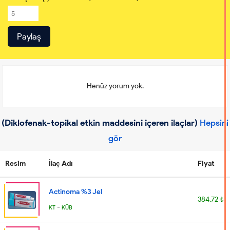
Henüz yorum yok.
(Diklofenak-topikal etkin maddesini içeren ilaçlar)
Hepsini
gör
Resim
İlaç Adı
Fiyat
Actinoma %3 Jel
384.72 ₺
-
KT
KÜB