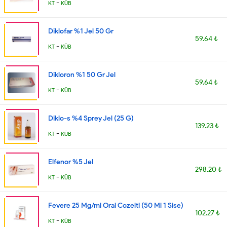
-
KT
KÜB
Diklofar %1 Jel 50 Gr
59.64 ₺
-
KT
KÜB
Dikloron %1 50 Gr Jel
59.64 ₺
-
KT
KÜB
Diklo-s %4 Sprey Jel (25 G)
139.23 ₺
-
KT
KÜB
Elfenor %5 Jel
298.20 ₺
-
KT
KÜB
Fevere 25 Mg/ml Oral Cozelti (50 Ml 1 Sise)
102.27 ₺
-
KT
KÜB