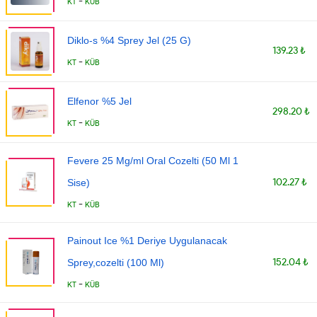
-
KT
KÜB
Diklo-s %4 Sprey Jel (25 G)
139.23 ₺
-
KT
KÜB
Elfenor %5 Jel
298.20 ₺
-
KT
KÜB
Fevere 25 Mg/ml Oral Cozelti (50 Ml 1
102.27 ₺
Sise)
-
KT
KÜB
Painout Ice %1 Deriye Uygulanacak
152.04 ₺
Sprey,cozelti (100 Ml)
-
KT
KÜB