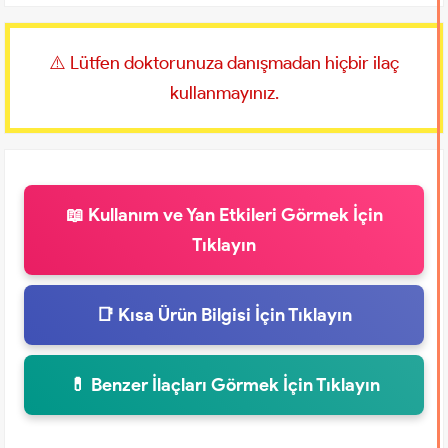
⚠️ Lütfen doktorunuza danışmadan hiçbir ilaç
kullanmayınız.
📖 Kullanım ve Yan Etkileri Görmek İçin
Tıklayın
📑 Kısa Ürün Bilgisi İçin Tıklayın
💊 Benzer İlaçları Görmek İçin Tıklayın