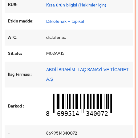
KUB:
Kısa ürün bilgisi (Hekimler için)
Etkin madde:
Diklofenak + topikal
ATC:
diclofenac
SB.atc:
M02AA15
ABDİ İBRAHİM İLAÇ SANAYİ VE TİCARET
İlaç Firması:
A.Ş
Barkod :
8
699514
340072
-
8699514340072