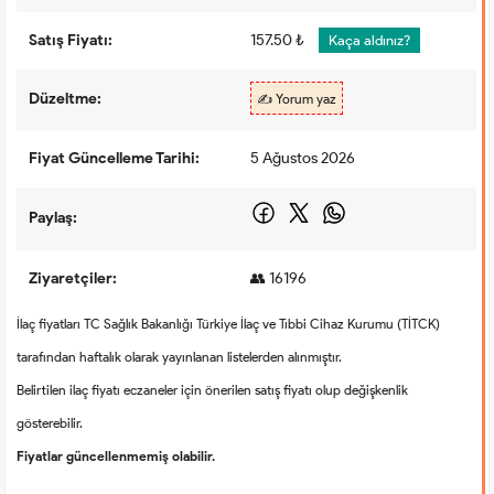
Satış Fiyatı:
157.50 ₺
Kaça aldınız?
Düzeltme:
✍️ Yorum yaz
Fiyat Güncelleme Tarihi:
5 Ağustos 2026
Paylaş:
Ziyaretçiler:
👥 16196
İlaç fiyatları TC Sağlık Bakanlığı Türkiye İlaç ve Tıbbi Cihaz Kurumu (TİTCK)
tarafından haftalık olarak yayınlanan listelerden alınmıştır.
Belirtilen ilaç fiyatı eczaneler için önerilen satış fiyatı olup değişkenlik
gösterebilir.
Fiyatlar güncellenmemiş olabilir.