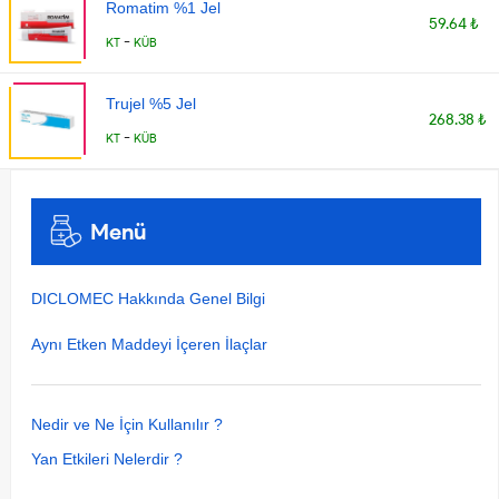
Romatim %1 Jel
59.64 ₺
-
KT
KÜB
Trujel %5 Jel
268.38 ₺
-
KT
KÜB
Menü
DICLOMEC Hakkında Genel Bilgi
Aynı Etken Maddeyi İçeren İlaçlar
Nedir ve Ne İçin Kullanılır ?
Yan Etkileri Nelerdir ?