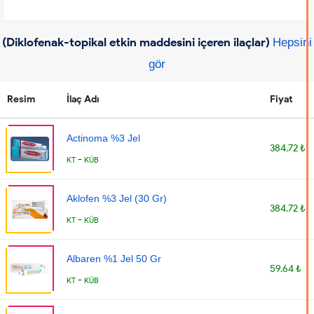
(Diklofenak-topikal etkin maddesini içeren ilaçlar)
Hepsini
gör
Resim
İlaç Adı
Fiyat
Actinoma %3 Jel
384.72 ₺
-
KT
KÜB
Aklofen %3 Jel (30 Gr)
384.72 ₺
-
KT
KÜB
Albaren %1 Jel 50 Gr
59.64 ₺
-
KT
KÜB