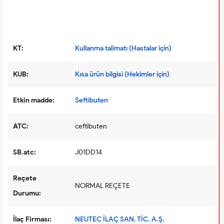
KT:
Kullanma talimatı (Hastalar için)
KUB:
Kısa ürün bilgisi (Hekimler için)
Etkin madde:
Seftibuten
ATC:
ceftibuten
SB.atc:
J01DD14
Reçete
NORMAL REÇETE
Durumu:
İlaç Firması:
NEUTEC İLAÇ SAN. TİC. A.Ş.