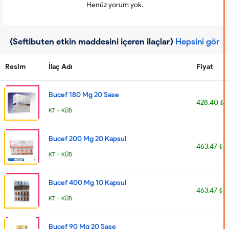
Henüz yorum yok.
(Seftibuten etkin maddesini içeren ilaçlar)
Hepsini gör
Resim
İlaç Adı
Fiyat
Bucef 180 Mg 20 Sase
428.40 ₺
-
KT
KÜB
Bucef 200 Mg 20 Kapsul
463.47 ₺
-
KT
KÜB
Bucef 400 Mg 10 Kapsul
463.47 ₺
-
KT
KÜB
Bucef 90 Mg 20 Sase