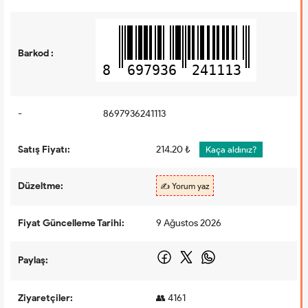
Barkod :
8
697936
241113
-
8697936241113
Satış Fiyatı:
214.20 ₺
Kaça aldınız?
Düzeltme:
✍️ Yorum yaz
Fiyat Güncelleme Tarihi:
9 Ağustos 2026
Paylaş:
Ziyaretçiler:
👥 4161