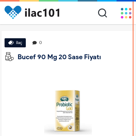
ilaç
0
Bucef 90 Mg 20 Sase Fiyatı