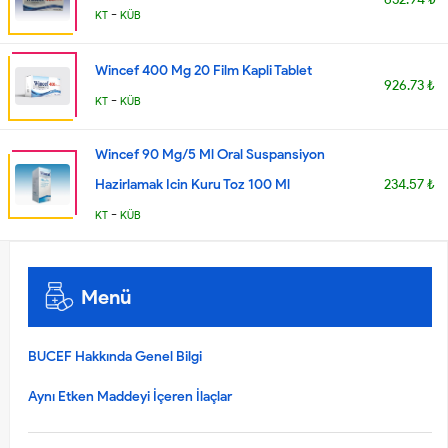
-
KT
KÜB
Wincef 400 Mg 20 Film Kapli Tablet
926.73 ₺
-
KT
KÜB
Wincef 90 Mg/5 Ml Oral Suspansiyon
Hazirlamak Icin Kuru Toz 100 Ml
234.57 ₺
-
KT
KÜB
Menü
BUCEF Hakkında Genel Bilgi
Aynı Etken Maddeyi İçeren İlaçlar