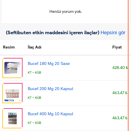
Henüz yorum yok.
(Seftibuten etkin maddesini içeren ilaçlar)
Hepsini gör
Resim
İlaç Adı
Fiyat
Bucef 180 Mg 20 Sase
428.40 ₺
-
KT
KÜB
Bucef 200 Mg 20 Kapsul
463.47 ₺
-
KT
KÜB
Bucef 400 Mg 10 Kapsul
463.47 ₺
-
KT
KÜB