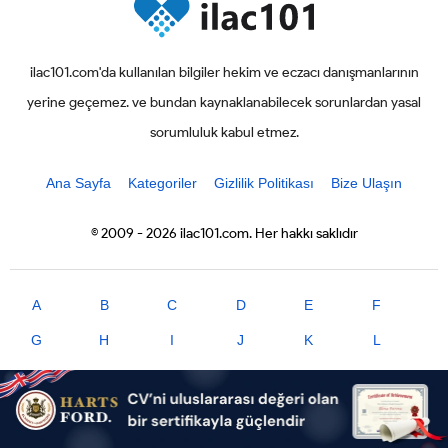
ilac101.com'da kullanılan bilgiler hekim ve eczacı danışmanlarının
yerine geçemez. ve bundan kaynaklanabilecek sorunlardan yasal
sorumluluk kabul etmez.
Ana Sayfa
Kategoriler
Gizlilik Politikası
Bize Ulaşın
© 2009 - 2026 ilac101.com. Her hakkı saklıdır
A
B
C
D
E
F
G
H
I
J
K
L
M
N
O
P
R
S
T
U
V
X
Y
Z