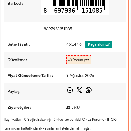
Barkod :
8
697936
151085
-
8697936151085
Satış Fiyatı:
463.47 ₺
Kaça aldınız?
Düzeltme:
✍️ Yorum yaz
Fiyat Güncelleme Tarihi:
9 Ağustos 2026
Paylaş:
Ziyaretçiler:
👥 5637
İlaç fiyatları TC Sağlık Bakanlığı Türkiye İlaç ve Tıbbi Cihaz Kurumu (TİTCK)
tarafından haftalık olarak yayınlanan listelerden alınmıştır.