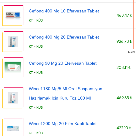
Ceflong 400 Mg 10 Efervesan Tablet
463.47 ₺
-
KT
KÜB
Ceflong 400 Mg 20 Efervesan Tablet
926.73 ₺
-
KT
KÜB
NaN
Ceflong 90 Mg 20 Efervesan Tablet
208.11 ₺
-
KT
KÜB
Wincef 180 Mg/5 Ml Oral Suspansiyon
469.35 ₺
Hazirlamak Icin Kuru Toz 100 Ml
-
KT
KÜB
Wincef 200 Mg 20 Film Kapli Tablet
422.10 ₺
-
KT
KÜB