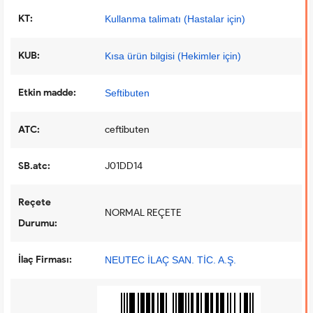
KT:
Kullanma talimatı (Hastalar için)
KUB:
Kısa ürün bilgisi (Hekimler için)
Etkin madde:
Seftibuten
ATC:
ceftibuten
SB.atc:
J01DD14
Reçete
NORMAL REÇETE
Durumu:
İlaç Firması:
NEUTEC İLAÇ SAN. TİC. A.Ş.