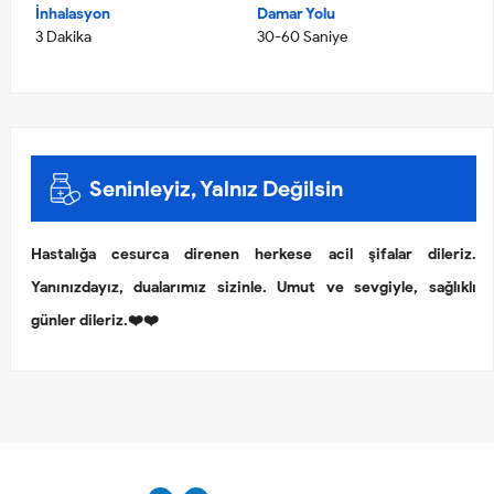
İnhalasyon
Damar Yolu
3 Dakika
30-60 Saniye
Seninleyiz, Yalnız Değilsin
Hastalığa cesurca direnen herkese acil şifalar dileriz.
Yanınızdayız, dualarımız sizinle. Umut ve sevgiyle, sağlıklı
günler dileriz.❤️❤️