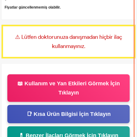
Fiyatlar güncellenmemiş olabilir.
⚠️ Lütfen doktorunuza danışmadan hiçbir ilaç
kullanmayınız.
📖 Kullanım ve Yan Etkileri Görmek İçin
Tıklayın
📑 Kısa Ürün Bilgisi İçin Tıklayın
💊 Benzer İlaçları Görmek İçin Tıklayın