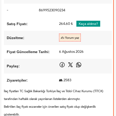
-
8699523090234
264.60 ₺
Satış Fiyatı:
Kaça aldınız?
Düzeltme:
✍️ Yorum yaz
6 Ağustos 2026
Fiyat Güncelleme Tarihi:
Paylaş:
👥 2583
Ziyaretçiler:
İlaç fiyatları TC Sağlık Bakanlığı Türkiye İlaç ve Tıbbi Cihaz Kurumu (TİTCK)
tarafından haftalık olarak yayınlanan listelerden alınmıştır.
Belirtilen ilaç fiyatı eczaneler için önerilen satış fiyatı olup değişkenlik
gösterebilir.