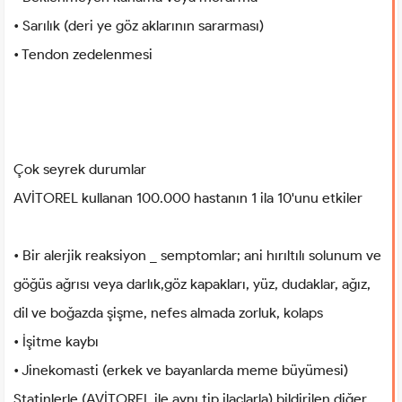
• Sarılık (deri ye göz aklarının sararması)
• Tendon zedelenmesi
Çok seyrek durumlar
AVİTOREL kullanan 100.000 hastanın 1 ila 10'unu etkiler
• Bir alerjik reaksiyon _ semptomlar; ani hırıltılı solunum ve
göğüs ağrısı veya darlık,göz kapakları, yüz, dudaklar, ağız,
dil ve boğazda şişme, nefes almada zorluk, kolaps
• İşitme kaybı
• Jinekomasti (erkek ve bayanlarda meme büyümesi)
Statinlerle (AVİTOREL ile aynı tip ilaçlarla) bildirilen diğer