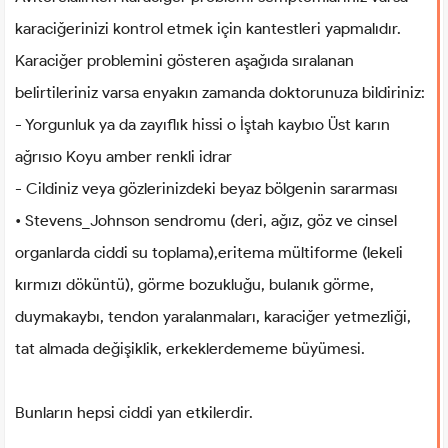
karaciğerinizi kontrol etmek için kantestleri yapmalıdır.
Karaciğer problemini gösteren aşağıda sıralanan
belirtileriniz varsa enyakın zamanda doktorunuza bildiriniz:
- Yorgunluk ya da zayıflık hissi o İştah kaybıo Üst karın
ağrısıo Koyu amber renkli idrar
- Cildiniz veya gözlerinizdeki beyaz bölgenin sararması
• Stevens_Johnson sendromu (deri, ağız, göz ve cinsel
organlarda ciddi su toplama),eritema mültiforme (lekeli
kırmızı döküntü), görme bozukluğu, bulanık görme,
duymakaybı, tendon yaralanmaları, karaciğer yetmezliği,
tat almada değişiklik, erkeklerdememe büyümesi.
Bunların hepsi ciddi yan etkilerdir.