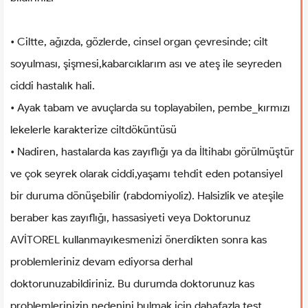
• Ciltte, ağızda, gözlerde, cinsel organ çevresinde; cilt
soyulması, şişmesi,kabarcıklarım ası ve ateş ile seyreden
ciddi hastalık hali.
• Ayak tabam ve avuçlarda su toplayabilen, pembe_kırmızı
lekelerle karakterize ciltdöküntüsü
• Nadiren, hastalarda kas zayıflığı ya da İltihabı görülmüştür
ve çok seyrek olarak ciddi,yaşamı tehdit eden potansiyel
bir duruma dönüşebilir (rabdomiyoliz). Halsizlik ve ateşile
beraber kas zayıflığı, hassasiyeti veya Doktorunuz
AVİTOREL kullanmayıkesmenizi önerdikten sonra kas
problemleriniz devam ediyorsa derhal
doktorunuzabildiriniz. Bu durumda doktorunuz kas
problemlerinizin nedenini bulmak için dahafazla test