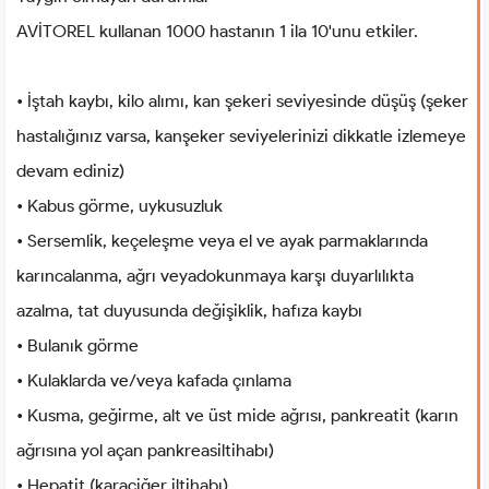
AVİTOREL kullanan 1000 hastanın 1 ila 10'unu etkiler.
• İştah kaybı, kilo alımı, kan şekeri seviyesinde düşüş (şeker
hastalığınız varsa, kanşeker seviyelerinizi dikkatle izlemeye
devam ediniz)
• Kabus görme, uykusuzluk
• Sersemlik, keçeleşme veya el ve ayak parmaklarında
karıncalanma, ağrı veyadokunmaya karşı duyarlılıkta
azalma, tat duyusunda değişiklik, hafıza kaybı
• Bulanık görme
• Kulaklarda ve/veya kafada çınlama
• Kusma, geğirme, alt ve üst mide ağrısı, pankreatit (karın
ağrısına yol açan pankreasiltihabı)
• Hepatit (karaciğer iltihabı)