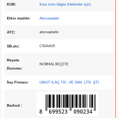
KUB:
Kısa ürün bilgisi (Hekimler için)
Etkin madde:
Atorvastatin
atorvastatin
ATC:
C10AA05
SB.atc:
Reçete
NORMAL REÇETE
Durumu:
İlaç Firması:
UMUT İLAÇ TİC. VE SAN. LTD. ŞTİ.
Barkod :
8
699523
090234