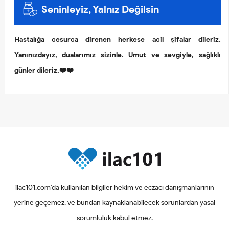
Seninleyiz, Yalnız Değilsin
Hastalığa cesurca direnen herkese acil şifalar dileriz.
Yanınızdayız, dualarımız sizinle. Umut ve sevgiyle, sağlıklı
günler dileriz.❤️❤️
ilac101.com'da kullanılan bilgiler hekim ve eczacı danışmanlarının
yerine geçemez. ve bundan kaynaklanabilecek sorunlardan yasal
sorumluluk kabul etmez.