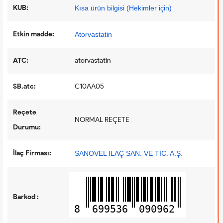
KUB:
Kısa ürün bilgisi (Hekimler için)
Etkin madde:
Atorvastatin
ATC:
atorvastatin
SB.atc:
C10AA05
Reçete
NORMAL REÇETE
Durumu:
İlaç Firması:
SANOVEL İLAÇ SAN. VE TİC. A.Ş.
Barkod :
8
699536
090962