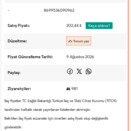
-
8699536090962
Satış Fiyatı:
202.44 ₺
Kaça aldınız?
Düzeltme:
✍️ Yorum yaz
Fiyat Güncelleme Tarihi:
9 Ağustos 2026
Paylaş:
Ziyaretçiler:
👥 981
İlaç fiyatları TC Sağlık Bakanlığı Türkiye İlaç ve Tıbbi Cihaz Kurumu (TİTCK)
tarafından haftalık olarak yayınlanan listelerden alınmıştır.
Belirtilen ilaç fiyatı eczaneler için önerilen satış fiyatı olup değişkenlik
gösterebilir.