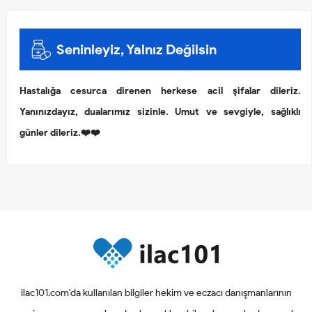
Seninleyiz, Yalnız Değilsin
Hastalığa cesurca direnen herkese acil şifalar dileriz.
Yanınızdayız, dualarımız sizinle. Umut ve sevgiyle, sağlıklı
günler dileriz.❤️❤️
ilac101.com'da kullanılan bilgiler hekim ve eczacı danışmanlarının