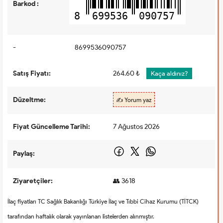
Barkod :
8
699536
090757
-
8699536090757
Satış Fiyatı:
264.60 ₺
Kaça aldınız?
Düzeltme:
✍️ Yorum yaz
Fiyat Güncelleme Tarihi:
7 Ağustos 2026
Paylaş:
Ziyaretçiler:
👥 3618
İlaç fiyatları TC Sağlık Bakanlığı Türkiye İlaç ve Tıbbi Cihaz Kurumu (TİTCK)
tarafından haftalık olarak yayınlanan listelerden alınmıştır.