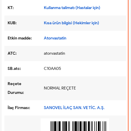
KT:
Kullanma talimatı (Hastalar için)
KUB:
Kısa ürün bilgisi (Hekimler için)
Etkin madde:
Atorvastatin
ATC:
atorvastatin
SB.atc:
C10AA05
Reçete
NORMAL REÇETE
Durumu:
İlaç Firması:
SANOVEL İLAÇ SAN. VE TİC. A.Ş.