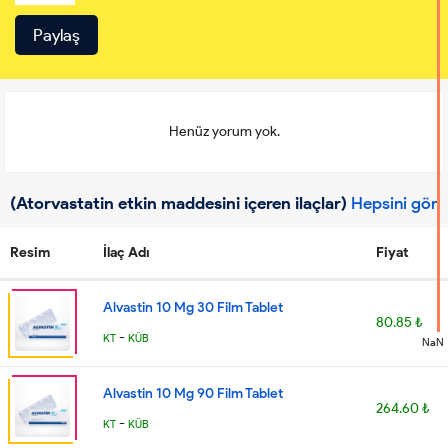
Henüz yorum yok.
(Atorvastatin etkin maddesini içeren ilaçlar)
Hepsini gör
Resim
İlaç Adı
Fiyat
Alvastin 10 Mg 30 Film Tablet
80.85 ₺
-
KT
KÜB
NaN
Alvastin 10 Mg 90 Film Tablet
264.60 ₺
-
KT
KÜB