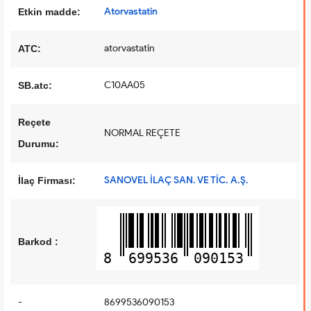
Atorvastatin
Etkin madde:
atorvastatin
ATC:
C10AA05
SB.atc:
Reçete
NORMAL REÇETE
Durumu:
SANOVEL İLAÇ SAN. VE TİC. A.Ş.
İlaç Firması:
Barkod :
8
699536
090153
-
8699536090153