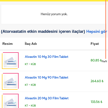
Henüz yorum yok.
Hepsini gör
(Atorvastatin etkin maddesini içeren ilaçlar)
Resim
İlaç Adı
Fiyat
Alvastin 10 Mg 30 Film Tablet
80.85 ₺
NaN
-
KT
KÜB
Alvastin 10 Mg 90 Film Tablet
264.60 ₺
-
KT
KÜB
Alvastin 20 Mg 30 Film Tablet
133.56 ₺
-
KT
KÜB