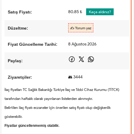
80.85 ₺
Satış Fiyatı:
Kaça aldınız?
Düzeltme:
✍️ Yorum yaz
8 Ağustos 2026
Fiyat Güncelleme Tarihi:
Paylaş:
👥 3444
Ziyaretçiler:
İlaç fiyatları TC Sağlık Bakanlığı Türkiye İlaç ve Tıbbi Cihaz Kurumu (TİTCK)
tarafından haftalık olarak yayınlanan listelerden alınmıştır.
Belirtilen ilaç fiyatı eczaneler için önerilen satış fiyatı olup değişkenlik
gösterebilir.
Fiyatlar güncellenmemiş olabilir.