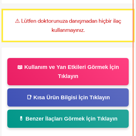
⚠️ Lütfen doktorunuza danışmadan hiçbir ilaç
kullanmayınız.
📖 Kullanım ve Yan Etkileri Görmek İçin
Tıklayın
📑 Kısa Ürün Bilgisi İçin Tıklayın
💊 Benzer İlaçları Görmek İçin Tıklayın