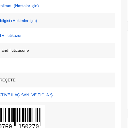
alimatı (Hastalar için)
ilgisi (Hekimler için)
 + flutikazon
 and fluticasone
REÇETE
İVE İLAÇ SAN. VE TİC. A.Ş.
0760
150270