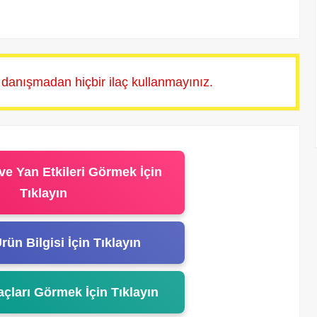
 danışmadan hiçbir ilaç kullanmayınız.
ve Yan Etkileri Görmek İçin
Tıklayın
rün Bilgisi İçin Tıklayın
açları Görmek İçin Tıklayın