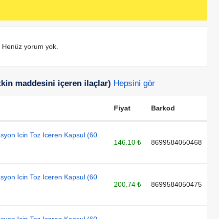
Henüz yorum yok.
tkin maddesini içeren ilaçlar)
Hepsini gör
Fiyat
Barkod
syon Icin Toz Iceren Kapsul (60
146.10 ₺
8699584050468
syon Icin Toz Iceren Kapsul (60
200.74 ₺
8699584050475
syon Icin Toz Iceren Kapsul (60