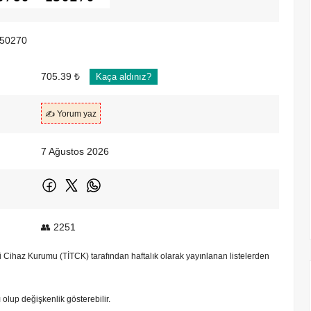
50270
705.39 ₺
Kaça aldınız?
✍️ Yorum yaz
7 Ağustos 2026
👥 2251
bbi Cihaz Kurumu (TİTCK) tarafından haftalık olarak yayınlanan listelerden
tı olup değişkenlik gösterebilir.