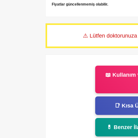
Fiyatlar güncellenmemiş olabilir.
⚠️ Lütfen doktorunuza
📖 Kullanım 
📑 Kısa Ü
💊 Benzer İl