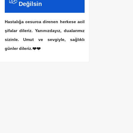
Değilsin
Hastalığa cesurca direnen herkese acil
şifalar dileriz. Yanınızdayız, dualarımız
sizinle. Umut ve sevgiyle, sağlıklı
günler dileriz.❤️❤️