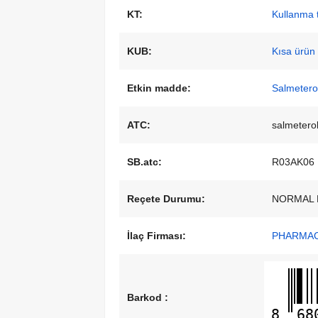
KT:
Kullanma t
KUB:
Kısa ürün b
Etkin madde:
Salmeterol
ATC:
salmeterol
SB.atc:
R03AK06
Reçete Durumu:
NORMAL 
İlaç Firması:
PHARMACT
Barkod :
8
68