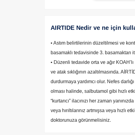
AIRTIDE Nedir ve ne için kulla
• Astım belirtilerinin düzeltilmesi ve kon
basamaklı tedavisinde 3. basamaktan itib
• Düzenli tedavide orta ve ağır KOAH’lı (k
ve atak sıklığının azaltılmasında. AİRTİD
durdurmaya yardımcı olur. Nefes darlığı
olması halinde, salbutamol gibi hızlı etkili
“kurtarıcı” ilacınızı her zaman yanınızd
veya hırıltılarınız artmışsa veya hızlı et
doktorunuza görünmelisiniz.