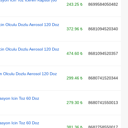
243.25 ₺
8699584050482
cin Olculu Dozlu Aerosol 120 Doz
372.96 ₺
8681094520340
cin Olculu Dozlu Aerosol 120 Doz
474.60 ₺
8681094520357
in Olculu Dozlu Aerosol 120 Doz
299.46 ₺
8680741520344
lasyon Icin Toz 60 Doz
279.30 ₺
8680741550013
lasyon Icin Toz 60 Doz
381.36 ₺
8682758550017