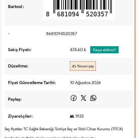
Barkod :
8
681094
520357
-
8681094520357
Satış Fiyatı:
474.60 ₺
Kaça aldınız?
Düzeltme:
✍️ Yorum yaz
Fiyat Güncelleme Tarihi:
10 Ağustos 2026
Paylaş:
Ziyaretçiler:
👥 1933
İlaç fiyatları TC Sağlık Bakanlığı Türkiye İlaç ve Tıbbi Cihaz Kurumu (TİTCK)