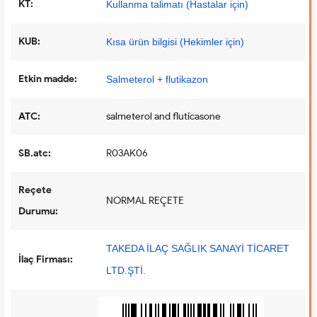
KT:
Kullanma talimatı (Hastalar için)
KUB:
Kısa ürün bilgisi (Hekimler için)
Etkin madde:
Salmeterol + flutikazon
ATC:
salmeterol and fluticasone
SB.atc:
R03AK06
Reçete
NORMAL REÇETE
Durumu:
TAKEDA İLAÇ SAĞLIK SANAYİ TİCARET
İlaç Firması:
LTD.ŞTİ.