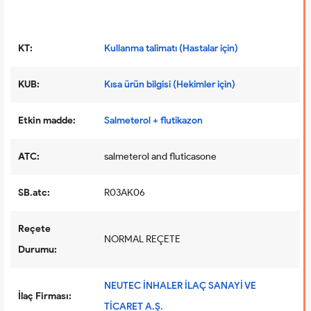
KT:
Kullanma talimatı (Hastalar için)
KUB:
Kısa ürün bilgisi (Hekimler için)
Etkin madde:
Salmeterol + flutikazon
ATC:
salmeterol and fluticasone
SB.atc:
R03AK06
Reçete
NORMAL REÇETE
Durumu:
NEUTEC İNHALER İLAÇ SANAYİ VE
İlaç Firması:
TİCARET A.Ş.