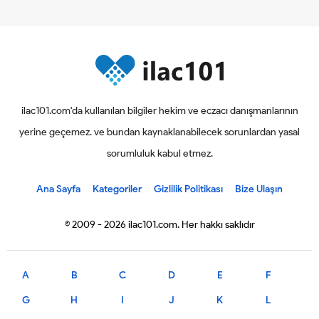
ilac101.com'da kullanılan bilgiler hekim ve eczacı danışmanlarının
yerine geçemez. ve bundan kaynaklanabilecek sorunlardan yasal
sorumluluk kabul etmez.
Ana Sayfa
Kategoriler
Gizlilik Politikası
Bize Ulaşın
© 2009 - 2026 ilac101.com. Her hakkı saklıdır
A
B
C
D
E
F
G
H
I
J
K
L