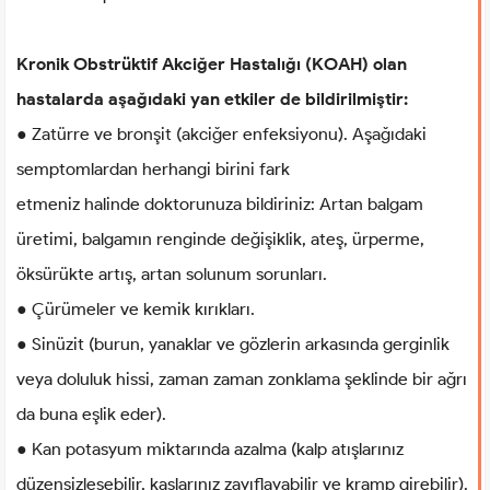
Kronik Obstrüktif Akciğer Hastalığı (KOAH) olan
hastalarda aşağıdaki yan etkiler de bildirilmiştir:
● Zatürre ve bronşit (akciğer enfeksiyonu). Aşağıdaki
semptomlardan herhangi birini fark
etmeniz halinde doktorunuza bildiriniz: Artan balgam
üretimi, balgamın renginde değişiklik, ateş, ürperme,
öksürükte artış, artan solunum sorunları.
● Çürümeler ve kemik kırıkları.
● Sinüzit (burun, yanaklar ve gözlerin arkasında gerginlik
veya doluluk hissi, zaman zaman zonklama şeklinde bir ağrı
da buna eşlik eder).
● Kan potasyum miktarında azalma (kalp atışlarınız
düzensizleşebilir, kaslarınız zayıflayabilir ve kramp girebilir).