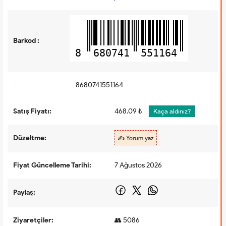
Barkod :
8
680741
551164
-
8680741551164
Satış Fiyatı:
468.09 ₺
Kaça aldınız?
Düzeltme:
✍️ Yorum yaz
Fiyat Güncelleme Tarihi:
7 Ağustos 2026
Paylaş:
Ziyaretçiler:
👥 5086