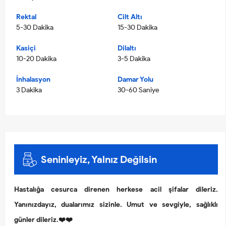
Rektal
Cilt Altı
5-30 Dakika
15-30 Dakika
Kasiçi
Dilaltı
10-20 Dakika
3-5 Dakika
İnhalasyon
Damar Yolu
3 Dakika
30-60 Saniye
Seninleyiz, Yalnız Değilsin
Hastalığa cesurca direnen herkese acil şifalar dileriz.
Yanınızdayız, dualarımız sizinle. Umut ve sevgiyle, sağlıklı
günler dileriz.❤️❤️