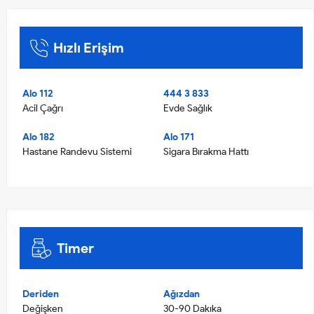
Hızlı Erişim
Alo 112
444 3 833
Acil Çağrı
Evde Sağlık
Alo 182
Alo 171
Hastane Randevu Sistemi
Sigara Bırakma Hattı
Timer
Deriden
Ağızdan
Değişken
30-90 Dakıka