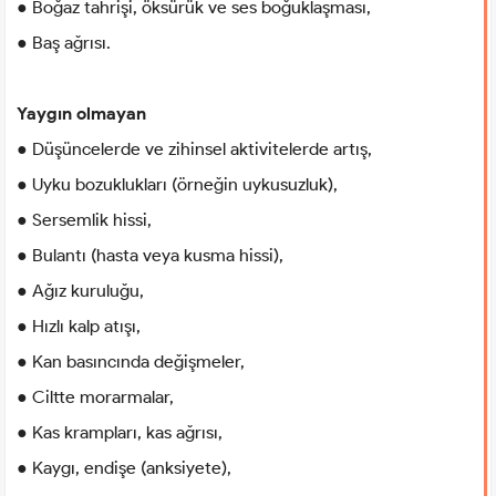
● Boğaz tahrişi, öksürük ve ses boğuklaşması,
● Baş ağrısı.
Yaygın olmayan
● Düşüncelerde ve zihinsel aktivitelerde artış,
● Uyku bozuklukları (örneğin uykusuzluk),
● Sersemlik hissi,
● Bulantı (hasta veya kusma hissi),
● Ağız kuruluğu,
● Hızlı kalp atışı,
● Kan basıncında değişmeler,
● Ciltte morarmalar,
● Kas krampları, kas ağrısı,
● Kaygı, endişe (anksiyete),