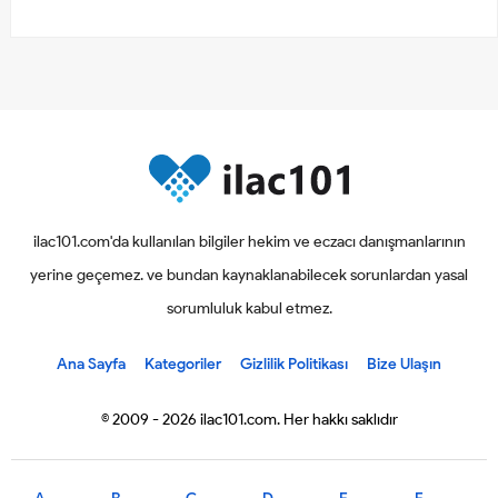
ilac101.com'da kullanılan bilgiler hekim ve eczacı danışmanlarının
yerine geçemez. ve bundan kaynaklanabilecek sorunlardan yasal
sorumluluk kabul etmez.
Ana Sayfa
Kategoriler
Gizlilik Politikası
Bize Ulaşın
© 2009 - 2026 ilac101.com. Her hakkı saklıdır