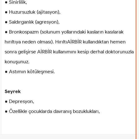
● Sinirlilik,
● Huzursuzluk (ajitasyon),
● Saldırganlık (agresyon),
● Bronkospazm (solunum yollarındaki kasların kasılarak
hırıltıya neden olması). HırıltıAİRBİR kullandıktan hemen
sonra gelişirse AİRBİR kullanımını kesip derhal doktorunuzla
konuşunuz.
● Astımın kötüleşmesi.
Seyrek
● Depresyon,
● Özellikle çocuklarda davranış bozuklukları,