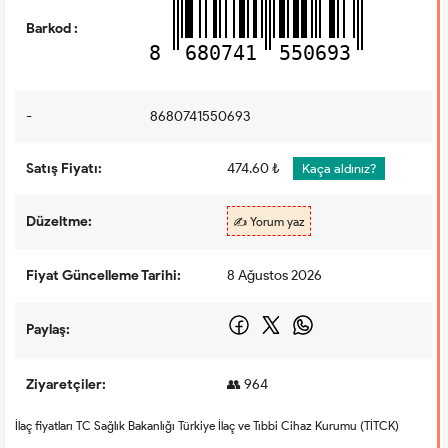
Barkod :
8
680741
550693
-
8680741550693
Satış Fiyatı:
474.60 ₺
Kaça aldınız?
Düzeltme:
✍️ Yorum yaz
Fiyat Güncelleme Tarihi:
8 Ağustos 2026
Paylaş:
Ziyaretçiler:
👥 964
İlaç fiyatları TC Sağlık Bakanlığı Türkiye İlaç ve Tıbbi Cihaz Kurumu (TİTCK)