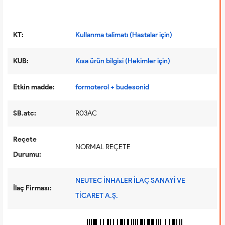
KT:
Kullanma talimatı (Hastalar için)
KUB:
Kısa ürün bilgisi (Hekimler için)
Etkin madde:
formoterol + budesonid
SB.atc:
R03AC
Reçete
NORMAL REÇETE
Durumu:
NEUTEC İNHALER İLAÇ SANAYİ VE
İlaç Firması:
TİCARET A.Ş.