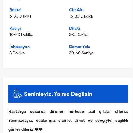
Rektal
Cilt Altı
5-30 Dakika
15-30 Dakika
Kasiçi
Dilaltı
10-20 Dakika
3-5 Dakika
İnhalasyon
Damar Yolu
3 Dakika
30-60 Saniye
Seninleyiz, Yalnız Değilsin
Hastalığa cesurca direnen herkese acil şifalar dileriz.
Yanınızdayız, dualarımız sizinle. Umut ve sevgiyle, sağlıklı
günler dileriz.❤️❤️