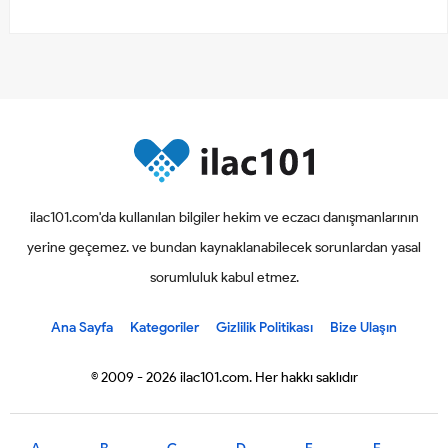
ilac101.com'da kullanılan bilgiler hekim ve eczacı danışmanlarının
yerine geçemez. ve bundan kaynaklanabilecek sorunlardan yasal
sorumluluk kabul etmez.
Ana Sayfa
Kategoriler
Gizlilik Politikası
Bize Ulaşın
© 2009 - 2026 ilac101.com. Her hakkı saklıdır