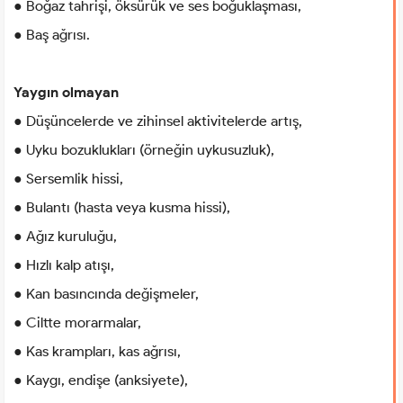
● Boğaz tahrişi, öksürük ve ses boğuklaşması,
● Baş ağrısı.
Yaygın olmayan
● Düşüncelerde ve zihinsel aktivitelerde artış,
● Uyku bozuklukları (örneğin uykusuzluk),
● Sersemlik hissi,
● Bulantı (hasta veya kusma hissi),
● Ağız kuruluğu,
● Hızlı kalp atışı,
● Kan basıncında değişmeler,
● Ciltte morarmalar,
● Kas krampları, kas ağrısı,
● Kaygı, endişe (anksiyete),