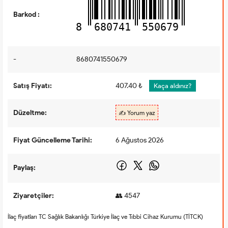
Barkod :
8
680741
550679
-
8680741550679
Satış Fiyatı:
407.40 ₺
Kaça aldınız?
Düzeltme:
✍️ Yorum yaz
Fiyat Güncelleme Tarihi:
6 Ağustos 2026
Paylaş:
Ziyaretçiler:
👥 4547
İlaç fiyatları TC Sağlık Bakanlığı Türkiye İlaç ve Tıbbi Cihaz Kurumu (TİTCK)