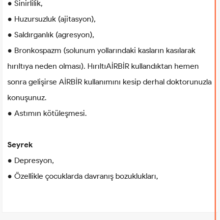
● Sinirlilik,
● Huzursuzluk (ajitasyon),
● Saldırganlık (agresyon),
● Bronkospazm (solunum yollarındaki kasların kasılarak
hırıltıya neden olması). HırıltıAİRBİR kullandıktan hemen
sonra gelişirse AİRBİR kullanımını kesip derhal doktorunuzla
konuşunuz.
● Astımın kötüleşmesi.
Seyrek
● Depresyon,
● Özellikle çocuklarda davranış bozuklukları,