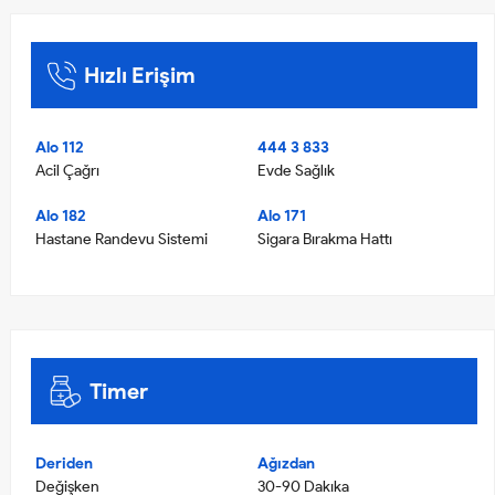
Hızlı Erişim
Alo 112
444 3 833
Acil Çağrı
Evde Sağlık
Alo 182
Alo 171
Hastane Randevu Sistemi
Sigara Bırakma Hattı
Timer
Deriden
Ağızdan
Değişken
30-90 Dakıka