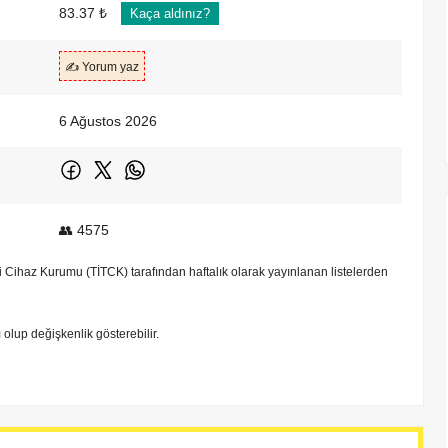
83.37 ₺
Kaça aldınız?
✍️ Yorum yaz
6 Ağustos 2026
👥 4575
bbi Cihaz Kurumu (TİTCK) tarafından haftalık olarak yayınlanan listelerden
tı olup değişkenlik gösterebilir.