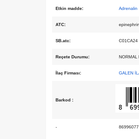
Etkin madde:
Adrenalin
ATC:
epinephri
SB.atc:
C01CA24
Reçete Durumu:
NORMAL 
İlaç Firması:
GALEN İL
Barkod :
8
69
-
86996077