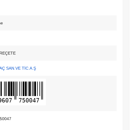
ne
REÇETE
AÇ SAN.VE TİC.A.Ş
9607
750047
50047