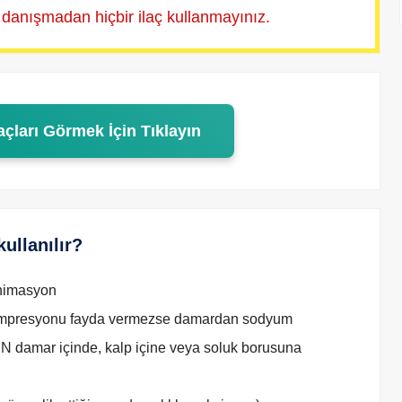
 danışmadan hiçbir ilaç kullanmayınız.
açları Görmek İçin Tıklayın
ullanılır?
animasyon
kompresyonu fayda vermezse damardan sodyum
N damar içinde, kalp içine veya soluk borusuna