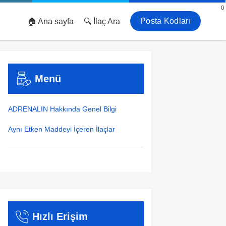
0
Posta Kodları
🏠 Ana sayfa
🔍 İlaç Ara
Menü
ADRENALIN Hakkında Genel Bilgi
Aynı Etken Maddeyi İçeren İlaçlar
Hızlı Erişim