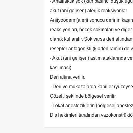
- Anafilaktik şok (kan basıncı düşüklüğün
akut (ani gelişen) alerjik reaksiyonlar
Anjiyoödem (alerji sonucu derinin kaşınt
reaksiyonları, böcek sokmaları ve diğer a
olarak kullanılır. Şok varsa deri altınd
reseptör antagonisti (klorfeniramin) de ve
- Akut (ani gelişen) astım ataklarında 
kasılması)
Deri altına verilir.
- Deri ve mukozalarda kapiller (yüzeys
Çözelti şeklinde bölgesel verilir.
- Lokal anesteziklerin (bölgesel anestez
Diş hekimleri tarafından vazokonstrüktör