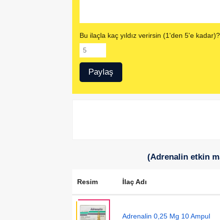
Bu ilaçla kaç yıldız verirsin (1'den 5'e kadar)?
(Adrenalin etkin m
Resim
İlaç Adı
Adrenalin 0,25 Mg 10 Ampul