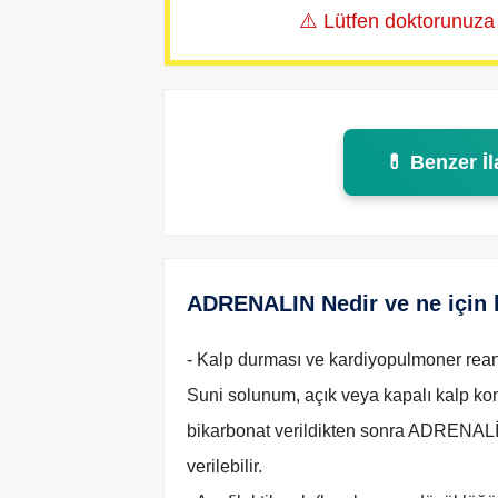
⚠️ Lütfen doktorunuza
💊 Benzer İl
ADRENALIN Nedir ve ne için k
- Kalp durması ve kardiyopulmoner re
Suni solunum, açık veya kapalı kalp 
bikarbonat verildikten sonra ADRENALİ
verilebilir.