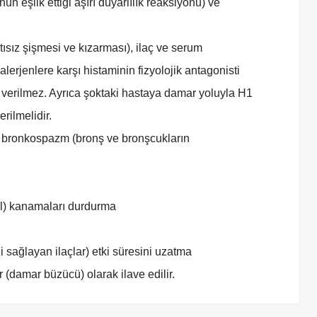
ün eşlik ettiği aşırı duyarlılık reaksiyonu) ve
ısız şişmesi ve kızarması), ilaç ve serum
lerjenlere karşı histaminin fizyolojik antagonisti
an verilmez. Ayrıca şoktaki hastaya damar yoluyla H1
rilmelidir.
ve bronkospazm (bronş ve bronşcukların
el) kanamaları durdurma
i sağlayan ilaçlar) etki süresini uzatma
 (damar büzücü) olarak ilave edilir.