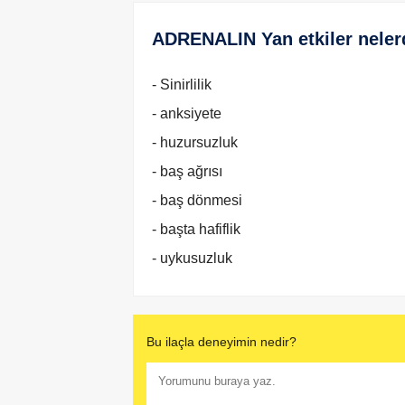
ADRENALIN Yan etkiler neler
- Sinirlilik
- anksiyete
- huzursuzluk
- baş ağrısı
- baş dönmesi
- başta hafiflik
- uykusuzluk
Bu ilaçla deneyimin nedir?