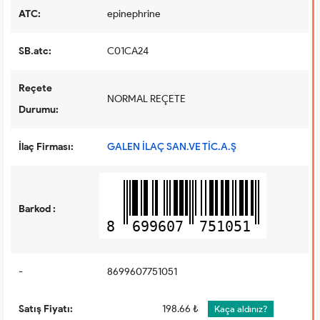
ATC:
epinephrine
SB.atc:
C01CA24
Reçete
NORMAL REÇETE
Durumu:
İlaç Firması:
GALEN İLAÇ SAN.VE TİC.A.Ş
Barkod :
8
699607
751051
-
8699607751051
Satış Fiyatı:
198.66 ₺
Kaça aldınız?