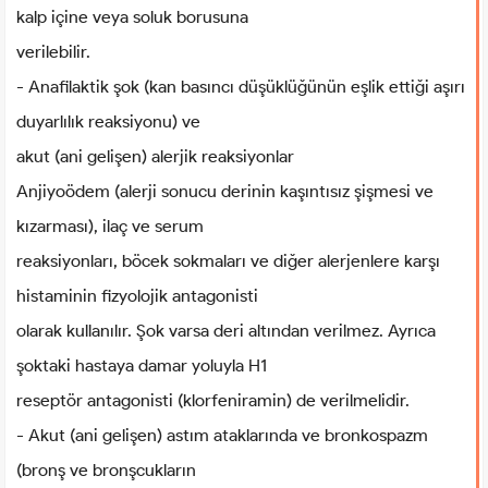
kalp içine veya soluk borusuna
verilebilir.
- Anafilaktik şok (kan basıncı düşüklüğünün eşlik ettiği aşırı
duyarlılık reaksiyonu) ve
akut (ani gelişen) alerjik reaksiyonlar
Anjiyoödem (alerji sonucu derinin kaşıntısız şişmesi ve
kızarması), ilaç ve serum
reaksiyonları, böcek sokmaları ve diğer alerjenlere karşı
histaminin fizyolojik antagonisti
olarak kullanılır. Şok varsa deri altından verilmez. Ayrıca
şoktaki hastaya damar yoluyla H1
reseptör antagonisti (klorfeniramin) de verilmelidir.
- Akut (ani gelişen) astım ataklarında ve bronkospazm
(bronş ve bronşcukların