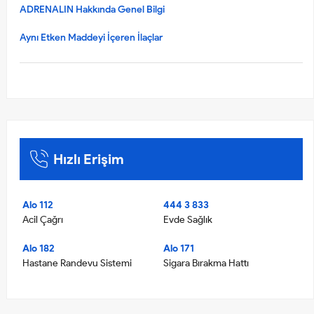
ADRENALIN Hakkında Genel Bilgi
Aynı Etken Maddeyi İçeren İlaçlar
Hızlı Erişim
Alo 112
444 3 833
Acil Çağrı
Evde Sağlık
Alo 182
Alo 171
Hastane Randevu Sistemi
Sigara Bırakma Hattı