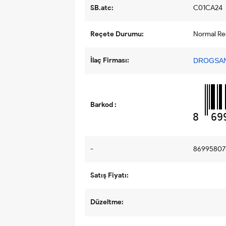
SB.atc:
C01CA24
Reçete Durumu:
Normal Reçe
İlaç Firması:
DROGSAN 
Barkod :
8
69
-
86995807
Satış Fiyatı:
Düzeltme: