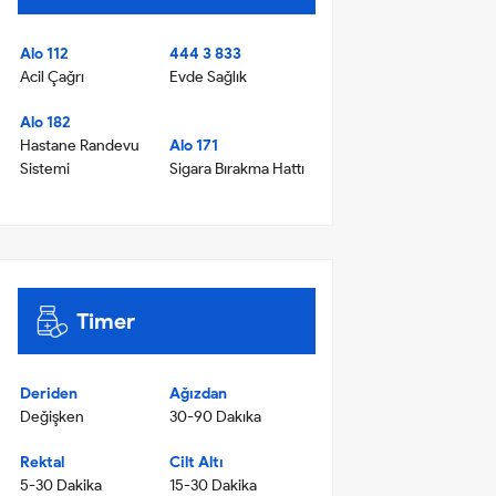
Alo 112
444 3 833
Acil Çağrı
Evde Sağlık
Alo 182
Hastane Randevu
Alo 171
Sistemi
Sigara Bırakma Hattı
Timer
Deriden
Ağızdan
Değişken
30-90 Dakıka
Rektal
Cilt Altı
5-30 Dakika
15-30 Dakika