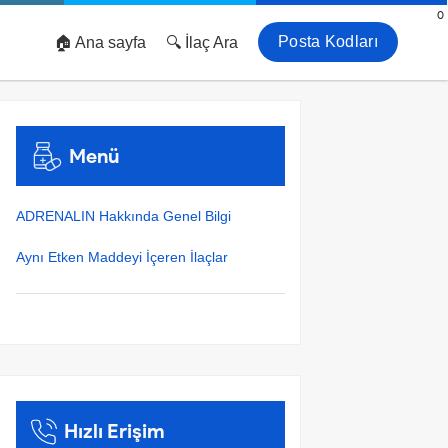
0
Posta Kodları
🏠 Ana sayfa
🔍 İlaç Ara
Menü
ADRENALIN Hakkında Genel Bilgi
Aynı Etken Maddeyi İçeren İlaçlar
Hızlı Erişim