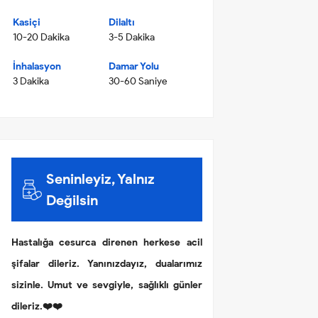
Kasiçi
Dilaltı
10-20 Dakika
3-5 Dakika
İnhalasyon
Damar Yolu
3 Dakika
30-60 Saniye
Seninleyiz, Yalnız
Değilsin
Hastalığa cesurca direnen herkese acil
şifalar dileriz. Yanınızdayız, dualarımız
sizinle. Umut ve sevgiyle, sağlıklı günler
dileriz.❤️❤️