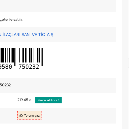
te ile satılır.
İLAÇLARI SAN. VE TİC. A.Ş.
9580
750232
50232
219.45 ₺
Kaça aldınız?
✍️ Yorum yaz