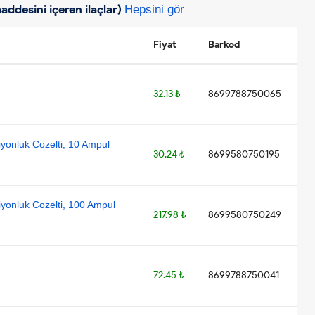
addesini içeren ilaçlar)
Hepsini gör
Fiyat
Barkod
32.13 ₺
8699788750065
iyonluk Cozelti, 10 Ampul
30.24 ₺
8699580750195
iyonluk Cozelti, 100 Ampul
217.98 ₺
8699580750249
72.45 ₺
8699788750041