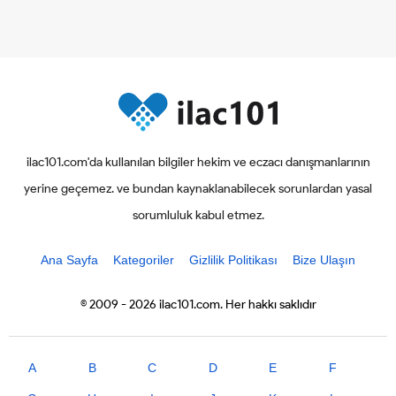
ilac101.com'da kullanılan bilgiler hekim ve eczacı danışmanlarının
yerine geçemez. ve bundan kaynaklanabilecek sorunlardan yasal
sorumluluk kabul etmez.
Ana Sayfa
Kategoriler
Gizlilik Politikası
Bize Ulaşın
© 2009 - 2026 ilac101.com. Her hakkı saklıdır
A
B
C
D
E
F