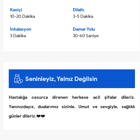
Kasiçi
Dilaltı
10-20 Dakika
3-5 Dakika
İnhalasyon
Damar Yolu
3 Dakika
30-60 Saniye
Seninleyiz, Yalnız Değilsin
Hastalığa cesurca direnen herkese acil şifalar dileriz.
Yanınızdayız, dualarımız sizinle. Umut ve sevgiyle, sağlıklı
günler dileriz.❤️❤️