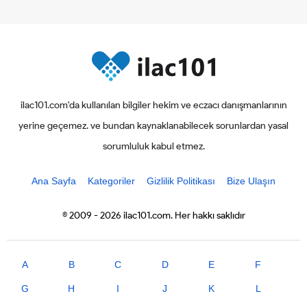
ilac101.com'da kullanılan bilgiler hekim ve eczacı danışmanlarının
yerine geçemez. ve bundan kaynaklanabilecek sorunlardan yasal
sorumluluk kabul etmez.
Ana Sayfa
Kategoriler
Gizlilik Politikası
Bize Ulaşın
© 2009 - 2026 ilac101.com. Her hakkı saklıdır
A
B
C
D
E
F
G
H
I
J
K
L