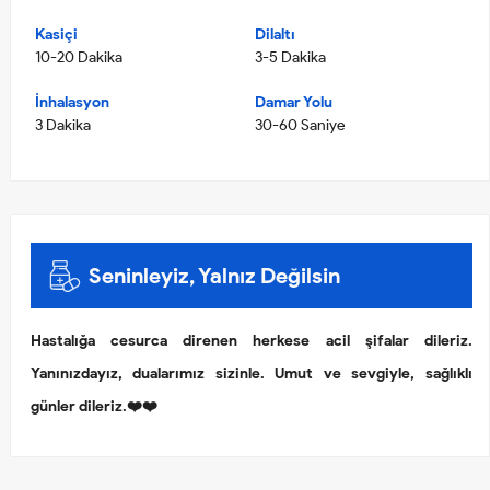
Kasiçi
Dilaltı
10-20 Dakika
3-5 Dakika
İnhalasyon
Damar Yolu
3 Dakika
30-60 Saniye
Seninleyiz, Yalnız Değilsin
Hastalığa cesurca direnen herkese acil şifalar dileriz.
Yanınızdayız, dualarımız sizinle. Umut ve sevgiyle, sağlıklı
günler dileriz.❤️❤️