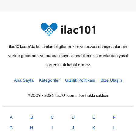
ilac101.com'da kullanılan bilgiler hekim ve eczacı danışmanlarının
yerine geçemez. ve bundan kaynaklanabilecek sorunlardan yasal
sorumluluk kabul etmez.
Ana Sayfa
Kategoriler
Gizlilik Politikası
Bize Ulaşın
© 2009 - 2026 ilac101.com. Her hakkı saklıdır
A
B
C
D
E
F
G
H
I
J
K
L