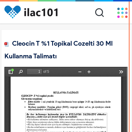
Cleocin T %1 Topikal Cozelti 30 Ml
Kullanma Talimatı