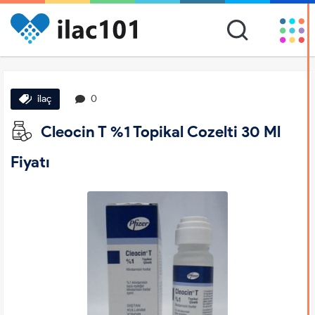
ilaç
0
Cleocin T %1 Topikal Cozelti 30 Ml
Fiyatı