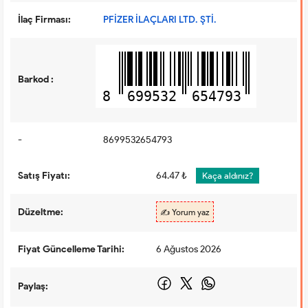
İlaç Firması:
PFİZER İLAÇLARI LTD. ŞTİ.
Barkod :
8
699532
654793
-
8699532654793
Satış Fiyatı:
64.47 ₺
Kaça aldınız?
Düzeltme:
✍️ Yorum yaz
Fiyat Güncelleme Tarihi:
6 Ağustos 2026
Paylaş: