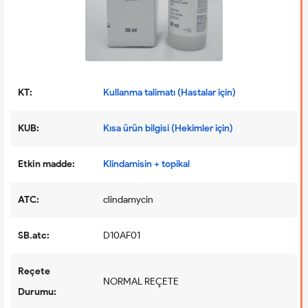
KT:
Kullanma talimatı (Hastalar için)
KUB:
Kısa ürün bilgisi (Hekimler için)
Etkin madde:
Klindamisin + topikal
ATC:
clindamycin
SB.atc:
D10AF01
Reçete
NORMAL REÇETE
Durumu: