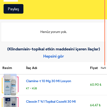
Henüz yorum yok.
(Klindamisin-topikal etkin maddesini içeren ilaçlar)
Hepsini gör
Resim
İlaç Adı
Fiyat
NaN
Clamine-t 10 Mg 30 Ml Losyon
60.90 ₺
-
KT
KÜB
Cleocin T %1 Topikal Cozelti 30 Ml
64.47 ₺