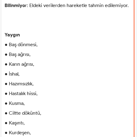
Bilinmiyo
r: Eldeki verilerden hareketle tahmin edilemiyor.
Yaygın
● Baş dönmesi,
● Baş ağrısı,
● Karın ağrısı,
● İshal,
● Hazımsızlık,
● Hastalık hissi,
● Kusma,
● Ciltte döküntü,
● Kaşıntı,
● Kurdeşen,