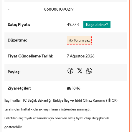
-
8680881090219
Satış Fiyatı:
49.77 ₺
Kaça aldınız?
Düzeltme:
✍️ Yorum yaz
Fiyat Güncelleme Tarihi:
7 Ağustos 2026
Paylaş:
Ziyaretçiler:
👥 1846
İlaç fiyatları TC Sağlık Bakanlığı Türkiye İlaç ve Tıbbi Cihaz Kurumu (TİTCK)
tarafından haftalık olarak yayınlanan listelerden alınmıştır.
Belirtilen ilaç fiyatı eczaneler için önerilen satış fiyatı olup değişkenlik
gösterebilir.