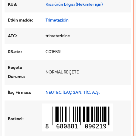
KUB:
Kısa ürün bilgisi (Hekimler için)
Etkin madde:
Trimetazidin
ATC:
trimetazidine
SB.atc:
C01EB15
Reçete
NORMAL REÇETE
Durumu:
İlaç Firması:
NEUTEC İLAÇ SAN. TİC. A.Ş.
Barkod :
8
680881
090219