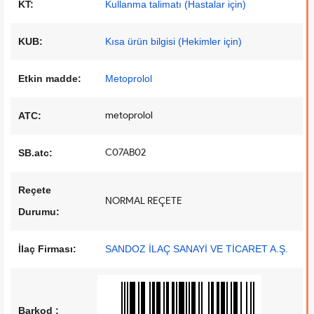
KT:
Kullanma talimatı (Hastalar için)
KUB:
Kısa ürün bilgisi (Hekimler için)
Etkin madde:
Metoprolol
metoprolol
ATC:
C07AB02
SB.atc:
Reçete
NORMAL REÇETE
Durumu:
İlaç Firması:
SANDOZ İLAÇ SANAYİ VE TİCARET A.Ş.
Barkod :