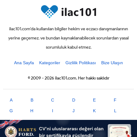
ilac101.com'da kullanılan bilgiler hekim ve eczacı danışmanlarının
yerine geçemez. ve bundan kaynaklanabilecek sorunlardan yasal
sorumluluk kabul etmez.
Ana Sayfa
Kategoriler
Gizlilik Politikası
Bize Ulaşın
© 2009 - 2026 ilac101.com. Her hakkı saklıdır
A
B
C
D
E
F
G
H
I
J
K
L
M
N
O
P
R
S
T
U
V
X
Y
Z