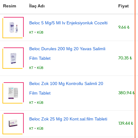
Resim
İlaç Adı
Fiyat
Beloc 5 Mg/5 Ml Iv Enjeksiyonluk Cozelti
9.66 ₺
-
KT
KÜB
Beloc Durules 200 Mg 20 Yavas Salimli
70.35 ₺
Film Tablet
-
KT
KÜB
Beloc Zok 100 Mg Kontrollu Salimli 20
380.94 ₺
Film Tablet
-
KT
KÜB
Beloc Zok 25 Mg 20 Kont.sal.film Tableti
139.44 ₺
-
KT
KÜB