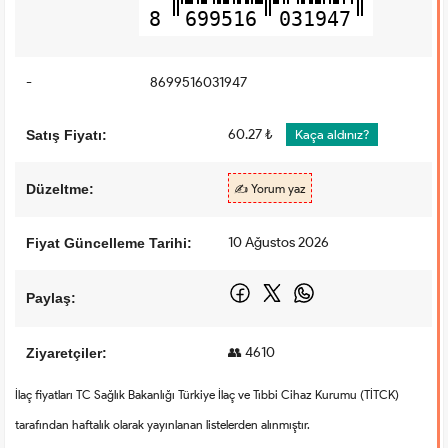
8
699516
031947
-
8699516031947
60.27 ₺
Satış Fiyatı:
Kaça aldınız?
Düzeltme:
✍️ Yorum yaz
10 Ağustos 2026
Fiyat Güncelleme Tarihi:
Paylaş:
👥 4610
Ziyaretçiler:
İlaç fiyatları TC Sağlık Bakanlığı Türkiye İlaç ve Tıbbi Cihaz Kurumu (TİTCK)
tarafından haftalık olarak yayınlanan listelerden alınmıştır.