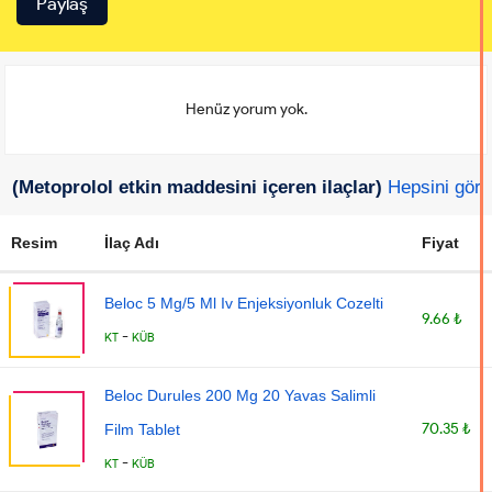
Henüz yorum yok.
(Metoprolol etkin maddesini içeren ilaçlar)
Hepsini gör
Resim
İlaç Adı
Fiyat
Beloc 5 Mg/5 Ml Iv Enjeksiyonluk Cozelti
9.66 ₺
-
KT
KÜB
Beloc Durules 200 Mg 20 Yavas Salimli
70.35 ₺
Film Tablet
-
KT
KÜB