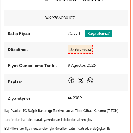
-
8699786030107
70.35 ₺
Satış Fiyatı:
Kaça aldınız?
Düzeltme:
✍️ Yorum yaz
8 Ağustos 2026
Fiyat Güncelleme Tarihi:
Paylaş:
👥 2989
Ziyaretçiler:
İlaç fiyatları TC Sağlık Bakanlığı Türkiye İlaç ve Tıbbi Cihaz Kurumu (TİTCK)
tarafından haftalık olarak yayınlanan listelerden alınmıştır.
Belirtilen ilaç fiyatı eczaneler için önerilen satış fiyatı olup değişkenlik