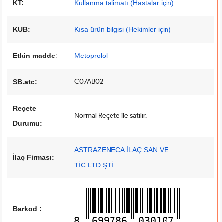
KT:
Kullanma talimatı (Hastalar için)
KUB:
Kısa ürün bilgisi (Hekimler için)
Etkin madde:
Metoprolol
C07AB02
SB.atc:
Reçete
Normal Reçete ile satılır.
Durumu:
ASTRAZENECA İLAÇ SAN.VE
İlaç Firması:
TİC.LTD.ŞTİ.
Barkod :
8
699786
030107