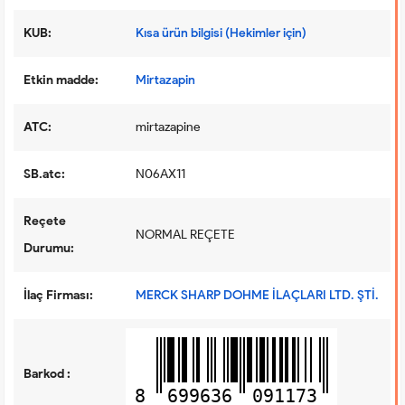
KUB:
Kısa ürün bilgisi (Hekimler için)
Etkin madde:
Mirtazapin
ATC:
mirtazapine
SB.atc:
N06AX11
Reçete
NORMAL REÇETE
Durumu:
İlaç Firması:
MERCK SHARP DOHME İLAÇLARI LTD. ŞTİ.
Barkod :
8
699636
091173