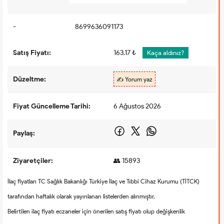
-
8699636091173
Satış Fiyatı:
163.17 ₺
Kaça aldınız?
Düzeltme:
✍️ Yorum yaz
Fiyat Güncelleme Tarihi:
6 Ağustos 2026
Paylaş:
Ziyaretçiler:
👥 15893
İlaç fiyatları TC Sağlık Bakanlığı Türkiye İlaç ve Tıbbi Cihaz Kurumu (TİTCK)
tarafından haftalık olarak yayınlanan listelerden alınmıştır.
Belirtilen ilaç fiyatı eczaneler için önerilen satış fiyatı olup değişkenlik