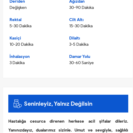
Deriden
Ağızdan
Değişken
30-90 Dakıka
Rektal
Cilt Altı
5-30 Dakika
15-30 Dakika
Kasiçi
Dilaltı
10-20 Dakika
3-5 Dakika
İnhalasyon
Damar Yolu
3 Dakika
30-60 Saniye
Seninleyiz, Yalnız Değilsin
Hastalığa cesurca direnen herkese acil şifalar dileriz.
Yanınızdayız, dualarımız sizinle. Umut ve sevgiyle, sağlıklı