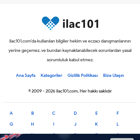
ilac101.com'da kullanılan bilgiler hekim ve eczacı danışmanlarının
yerine geçemez. ve bundan kaynaklanabilecek sorunlardan yasal
sorumluluk kabul etmez.
Ana Sayfa
Kategoriler
Gizlilik Politikası
Bize Ulaşın
© 2009 - 2026 ilac101.com. Her hakkı saklıdır
A
B
C
D
E
F
G
H
I
J
K
L
M
N
O
P
R
S