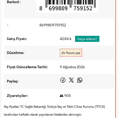
Barkod :
8
699809
759152
-
8699809759152
Satış Fiyatı:
42.84 ₺
Kaça aldınız?
Düzeltme:
✍️ Yorum yaz
Fiyat Güncelleme Tarihi:
9 Ağustos 2026
Paylaş:
Ziyaretçiler:
👥 905
İlaç fiyatları TC Sağlık Bakanlığı Türkiye İlaç ve Tıbbi Cihaz Kurumu (TİTCK)
tarafından haftalık olarak yayınlanan listelerden alınmıştır.