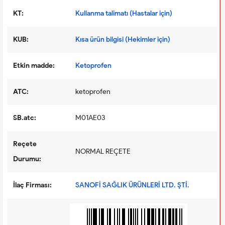
KT:
Kullanma talimatı (Hastalar için)
KUB:
Kısa ürün bilgisi (Hekimler için)
Etkin madde:
Ketoprofen
ATC:
ketoprofen
SB.atc:
M01AE03
Reçete
NORMAL REÇETE
Durumu:
İlaç Firması:
SANOFİ SAĞLIK ÜRÜNLERİ LTD. ŞTİ.