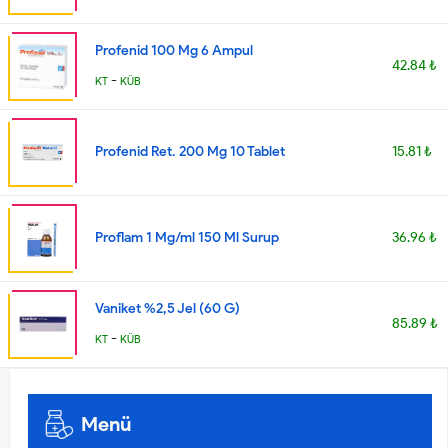
Profenid 100 Mg 6 Ampul
42.84 ₺
-
KT
KÜB
Profenid Ret. 200 Mg 10 Tablet
15.81 ₺
Proflam 1 Mg/ml 150 Ml Surup
36.96 ₺
Vaniket %2,5 Jel (60 G)
85.89 ₺
-
KT
KÜB
Menü