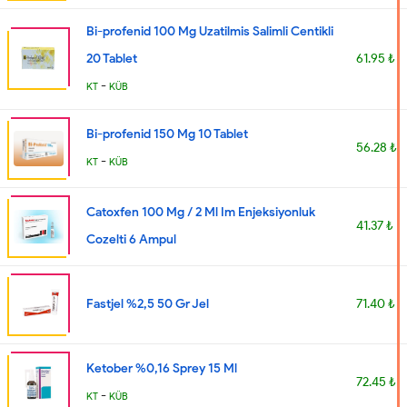
Bi-profenid 100 Mg Uzatilmis Salimli Centikli
20 Tablet
61.95 ₺
-
KT
KÜB
Bi-profenid 150 Mg 10 Tablet
56.28 ₺
-
KT
KÜB
Catoxfen 100 Mg / 2 Ml Im Enjeksiyonluk
41.37 ₺
Cozelti 6 Ampul
Fastjel %2,5 50 Gr Jel
71.40 ₺
Ketober %0,16 Sprey 15 Ml
72.45 ₺
-
KT
KÜB