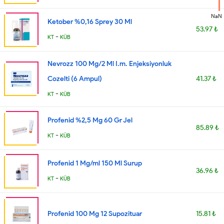
NaN
Ketober %0,16 Sprey 30 Ml
53.97 ₺
-
KT
KÜB
Nevrozz 100 Mg/2 Ml I.m. Enjeksiyonluk
Cozelti (6 Ampul)
41.37 ₺
-
KT
KÜB
Profenid %2,5 Mg 60 Gr Jel
85.89 ₺
-
KT
KÜB
Profenid 1 Mg/ml 150 Ml Surup
36.96 ₺
-
KT
KÜB
Profenid 100 Mg 12 Supozituar
15.81 ₺