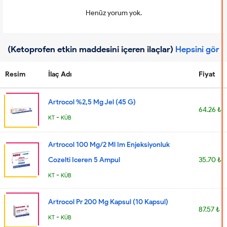
Henüz yorum yok.
(Ketoprofen etkin maddesini içeren ilaçlar)
Hepsini gör
Resim
İlaç Adı
Fiyat
Artrocol %2,5 Mg Jel (45 G)
64.26 ₺
-
KT
KÜB
Artrocol 100 Mg/2 Ml Im Enjeksiyonluk
Cozelti Iceren 5 Ampul
35.70 ₺
-
KT
KÜB
Artrocol Pr 200 Mg Kapsul (10 Kapsul)
87.57 ₺
-
KT
KÜB