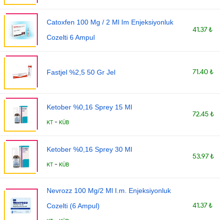
Catoxfen 100 Mg / 2 Ml Im Enjeksiyonluk
41.37 ₺
Cozelti 6 Ampul
71.40 ₺
Fastjel %2,5 50 Gr Jel
Ketober %0,16 Sprey 15 Ml
72.45 ₺
-
KT
KÜB
Ketober %0,16 Sprey 30 Ml
53.97 ₺
-
KT
KÜB
Nevrozz 100 Mg/2 Ml I.m. Enjeksiyonluk
41.37 ₺
Cozelti (6 Ampul)