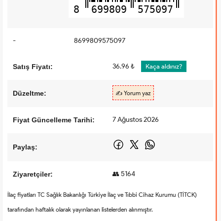
8
699809
575097
-
8699809575097
36.96 ₺
Satış Fiyatı:
Kaça aldınız?
Düzeltme:
✍️ Yorum yaz
7 Ağustos 2026
Fiyat Güncelleme Tarihi:
Paylaş:
👥 5164
Ziyaretçiler:
İlaç fiyatları TC Sağlık Bakanlığı Türkiye İlaç ve Tıbbi Cihaz Kurumu (TİTCK)
tarafından haftalık olarak yayınlanan listelerden alınmıştır.