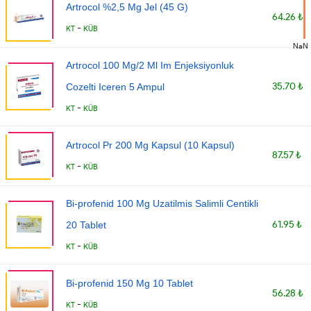
Artrocol %2,5 Mg Jel (45 G)
64.26 ₺
-
KT
KÜB
NaN
Artrocol 100 Mg/2 Ml Im Enjeksiyonluk
35.70 ₺
Cozelti Iceren 5 Ampul
-
KT
KÜB
Artrocol Pr 200 Mg Kapsul (10 Kapsul)
87.57 ₺
-
KT
KÜB
Bi-profenid 100 Mg Uzatilmis Salimli Centikli
61.95 ₺
20 Tablet
-
KT
KÜB
Bi-profenid 150 Mg 10 Tablet
56.28 ₺
-
KT
KÜB