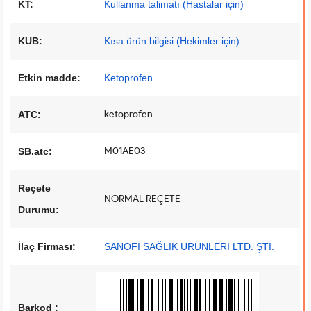
KT:
Kullanma talimatı (Hastalar için)
KUB:
Kısa ürün bilgisi (Hekimler için)
Etkin madde:
Ketoprofen
ketoprofen
ATC:
M01AE03
SB.atc:
Reçete
NORMAL REÇETE
Durumu:
İlaç Firması:
SANOFİ SAĞLIK ÜRÜNLERİ LTD. ŞTİ.
Barkod :