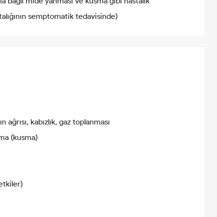
 bağlı mide yanması ve kusma gibi hastalık
astalığının semptomatik tedavisinde)
ın ağrısı, kabızlık, gaz toplanması
lma (kusma)
etkiler)