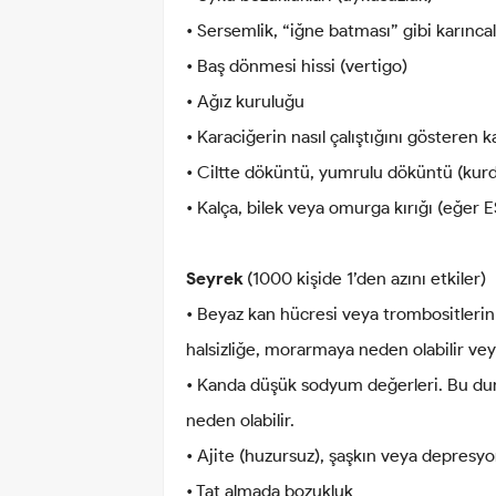
• Sersemlik, “iğne batması” gibi karınc
• Baş dönmesi hissi (vertigo)
• Ağız kuruluğu
• Karaciğerin nasıl çalıştığını gösteren
• Ciltte döküntü, yumrulu döküntü (kur
• Kalça, bilek veya omurga kırığı (eğer 
Seyrek
(1000 kişide 1’den azını etkiler)
• Beyaz kan hücresi veya trombositlerin
halsizliğe, morarmaya neden olabilir v
• Kanda düşük sodyum değerleri. Bu dur
neden olabilir.
• Ajite (huzursuz), şaşkın veya depres
• Tat almada bozukluk