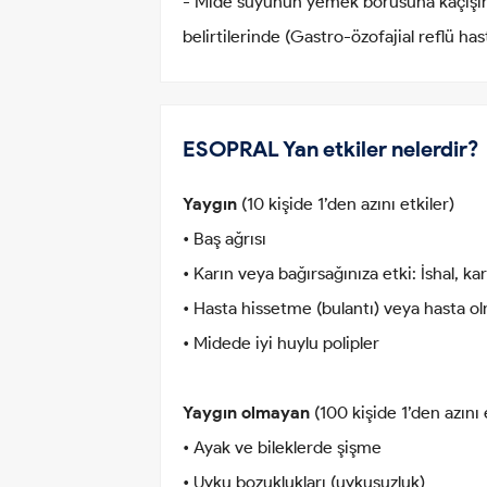
- Mide suyunun yemek borusuna kaçışına
belirtilerinde (Gastro-özofajial reflü h
ESOPRAL Yan etkiler nelerdir?
Yaygın
(10 kişide 1’den azını etkiler)
• Baş ağrısı
• Karın veya bağırsağınıza etki: İshal, kar
• Hasta hissetme (bulantı) veya hasta o
• Midede iyi huylu polipler
Yaygın olmayan
(100 kişide 1’den azını 
• Ayak ve bileklerde şişme
• Uyku bozuklukları (uykusuzluk)