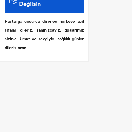
Değilsin
Hastalığa cesurca direnen herkese acil
şifalar dileriz. Yanınızdayız, dualarımız
sizinle. Umut ve sevgiyle, sağlıklı günler
dileriz.❤️❤️