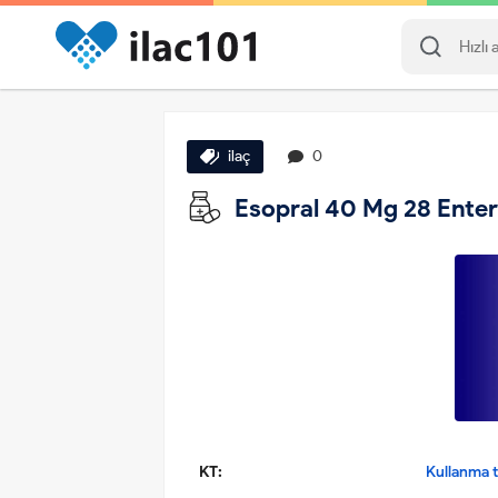
ilaç
0
Esopral 40 Mg 28 Enterik
KT:
Kullanma ta