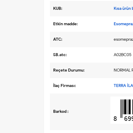
KUB:
Kısa ürün b
Etkin madde:
Esomepra
ATC:
esomepra
SB.atc:
A02BC05
Reçete Durumu:
NORMAL 
İlaç Firması:
TERRA İLA
Barkod :
8
69