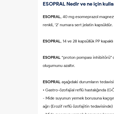
ESOPRAL Nedir ve ne için kullan
ESOPRAL
, 40 mg esomeprazol magnezyu
renkli, ‘2’ numara sert jelatin kapsüldür.
ESOPRAL
, 14 ve 28 kapsüllük PP kapak
ESOPRAL
“proton pompası inhibitörü" ol
oluşumunu azaltır.
ESOPRAL
aşağıdaki durumların tedavisin
• Gastro-özofajial reflü hastalığında (
- Mide suyunun yemek borusuna kaçışın
ağrı (Erozif reflü özofajitin tedavisinde)