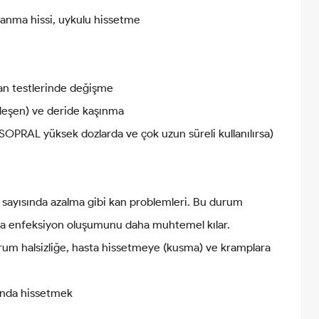
alanma hissi, uykulu hissetme
 kan testlerinde değişme
deşen) ve deride kaşınma
ESOPRAL yüksek dozlarda ve çok uzun süreli kullanılırsa)
 sayısında azalma gibi kan problemleri. Bu durum
eya enfeksiyon oluşumunu daha muhtemel kılar.
um halsizliğe, hasta hissetmeye (kusma) ve kramplara
yonda hissetmek