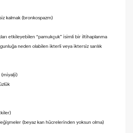
essiz kalmak (bronkospazm)
arı etkileyebilen “pamukçuk” isimli bir iltihaplanma
gunluğa neden olabilen ikterli veya iktersiz sarılık
 (miyalji)
üzlük
kiler)
 değişmeler (beyaz kan hücrelerinden yoksun olma)