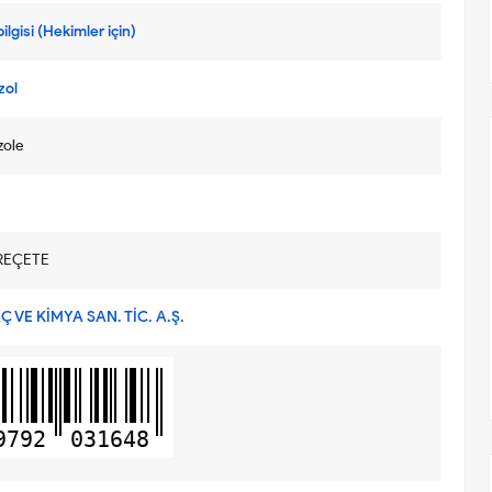
ilgisi (Hekimler için)
zol
zole
REÇETE
Ç VE KİMYA SAN. TİC. A.Ş.
9792
031648