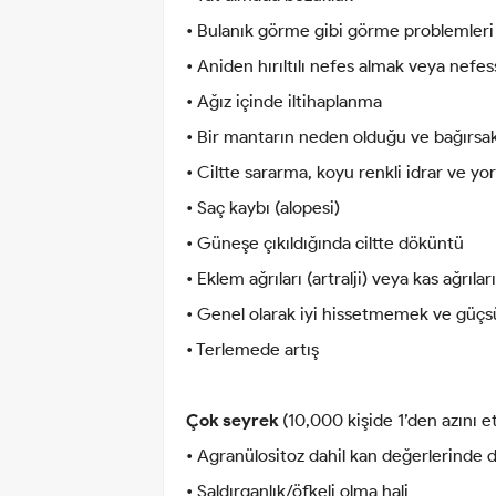
• Bulanık görme gibi görme problemleri
• Aniden hırıltılı nefes almak veya nef
• Ağız içinde iltihaplanma
• Bir mantarın neden olduğu ve bağırsakl
• Ciltte sararma, koyu renkli idrar ve yor
• Saç kaybı (alopesi)
• Güneşe çıkıldığında ciltte döküntü
• Eklem ağrıları (artralji) veya kas ağrıları
• Genel olarak iyi hissetmemek ve güçs
• Terlemede artış
Çok seyrek
(10,000 kişide 1’den azını et
• Agranülositoz dahil kan değerlerinde
• Saldırganlık/öfkeli olma hali