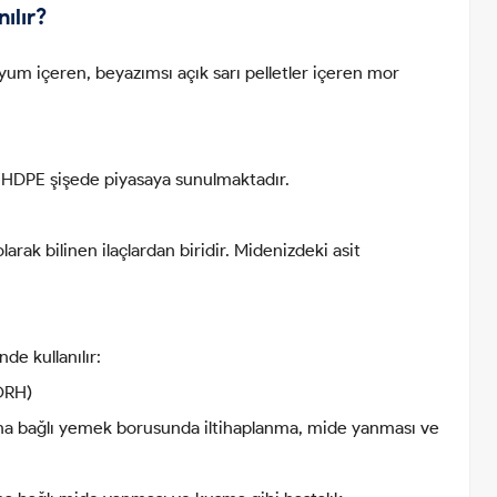
ılır?
m içeren, beyazımsı açık sarı pelletler içeren mor
lı HDPE şişede piyasaya sunulmaktadır.
arak bilinen ilaçlardan biridir. Midenizdeki asit
de kullanılır:
GÖRH)
a bağlı yemek borusunda iltihaplanma, mide yanması ve