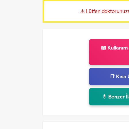
⚠️ Lütfen doktorunuza
📖 Kullanım
📑 Kısa 
💊 Benzer İ