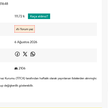
31648
111.72 ₺
Kaça aldınız?
✍️ Yorum yaz
6 Ağustos 2026
👥 2106
Cihaz Kurumu (TİTCK) tarafından haftalık olarak yayınlanan listelerden alınmıştır.
olup değişkenlik gösterebilir.