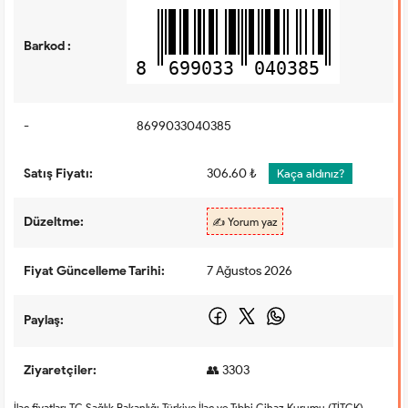
Barkod :
8
699033
040385
-
8699033040385
Satış Fiyatı:
306.60 ₺
Kaça aldınız?
Düzeltme:
✍️ Yorum yaz
Fiyat Güncelleme Tarihi:
7 Ağustos 2026
Paylaş:
Ziyaretçiler:
👥 3303
İlaç fiyatları TC Sağlık Bakanlığı Türkiye İlaç ve Tıbbi Cihaz Kurumu (TİTCK)