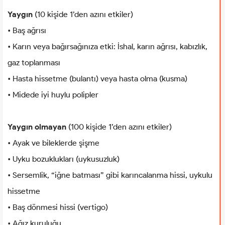
Yaygın
(10 kişide 1’den azını etkiler)
• Baş ağrısı
• Karın veya bağırsağınıza etki: İshal, karın ağrısı, kabızlık,
gaz toplanması
• Hasta hissetme (bulantı) veya hasta olma (kusma)
• Midede iyi huylu polipler
Yaygın olmayan
(100 kişide 1’den azını etkiler)
• Ayak ve bileklerde şişme
• Uyku bozuklukları (uykusuzluk)
• Sersemlik, “iğne batması” gibi karıncalanma hissi, uykulu
hissetme
• Baş dönmesi hissi (vertigo)
• Ağız kuruluğu