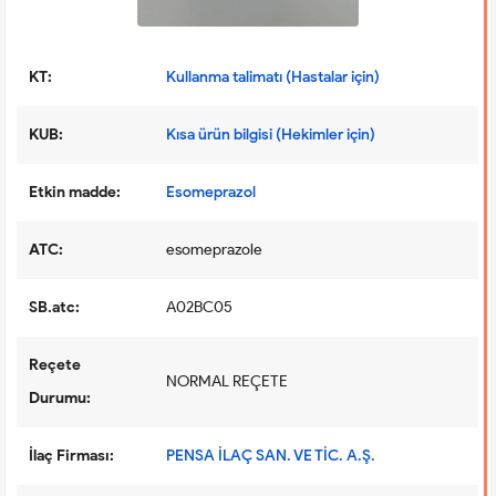
KT:
Kullanma talimatı (Hastalar için)
KUB:
Kısa ürün bilgisi (Hekimler için)
Etkin madde:
Esomeprazol
ATC:
esomeprazole
SB.atc:
A02BC05
Reçete
NORMAL REÇETE
Durumu:
İlaç Firması:
PENSA İLAÇ SAN. VE TİC. A.Ş.