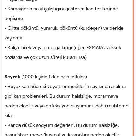
• Karaciğerin nasıl çalıştığını gösteren kan testlerinde
değişme
• Ciltte döküntü, yumrulu döküntü (kurdeşen) ve deride
kaşınma
• Kalça, bilek veya omurga kırığı (eğer ESMARA yüksek
dozlarda ve çok uzun süreli kullanılırsa)
Seyrek
(1000 kişide 1’den azını etkiler)
• Beyaz kan hücresi veya trombositlerin sayısında azalma
gibi kan problemleri. Bu durum halsizliğe, morarmaya
neden olabilir veya enfeksiyon oluşumunu daha muhtemel
kılar.
• Kanda düşük sodyum değerleri. Bu durum halsizliğe,
hasta hissetmeye (kusma) ve kramplara neden olabilir.