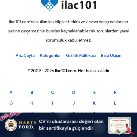
ilac101.com'da kullanılan bilgiler hekim ve eczacı danışmanlarının
yerine geçemez. ve bundan kaynaklanabilecek sorunlardan yasal
sorumluluk kabul etmez.
Ana Sayfa
Kategoriler
Gizlilik Politikası
Bize Ulaşın
© 2009 - 2026 ilac101.com. Her hakkı saklıdır
A
B
C
D
E
F
G
H
I
J
K
L
M
N
O
P
R
S
T
U
V
X
Y
Z