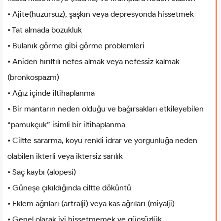
• Ajite(huzursuz), şaşkın veya depresyonda hissetmek
• Tat almada bozukluk
• Bulanık görme gibi görme problemleri
• Aniden hırıltılı nefes almak veya nefessiz kalmak
(bronkospazm)
• Ağız içinde iltihaplanma
• Bir mantarın neden olduğu ve bağırsakları etkileyebilen
“pamukçuk” isimli bir iltihaplanma
• Ciltte sararma, koyu renkli idrar ve yorgunluğa neden
olabilen ikterli veya iktersiz sarılık
• Saç kaybı (alopesi)
• Güneşe çıkıldığında ciltte döküntü
• Eklem ağrıları (artralji) veya kas ağrıları (miyalji)
• Genel olarak iyi hissetmemek ve güçsüzlük