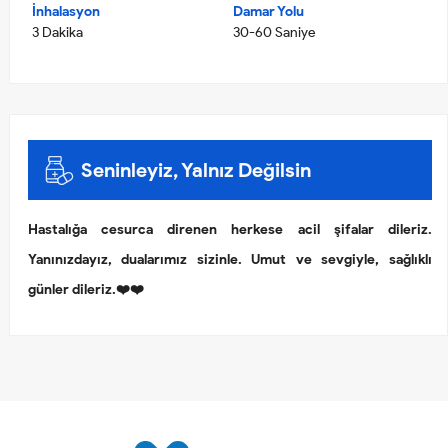
İnhalasyon
Damar Yolu
3 Dakika
30-60 Saniye
Seninleyiz, Yalnız Değilsin
Hastalığa cesurca direnen herkese acil şifalar dileriz.
Yanınızdayız, dualarımız sizinle. Umut ve sevgiyle, sağlıklı
günler dileriz.❤️❤️