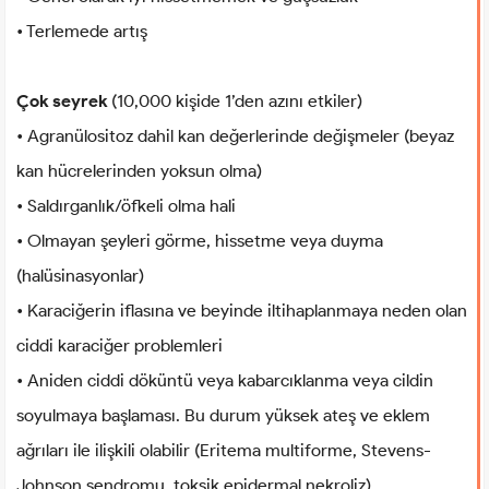
• Terlemede artış
Çok seyrek
(10,000 kişide 1’den azını etkiler)
• Agranülositoz dahil kan değerlerinde değişmeler (beyaz
kan hücrelerinden yoksun olma)
• Saldırganlık/öfkeli olma hali
• Olmayan şeyleri görme, hissetme veya duyma
(halüsinasyonlar)
• Karaciğerin iflasına ve beyinde iltihaplanmaya neden olan
ciddi karaciğer problemleri
• Aniden ciddi döküntü veya kabarcıklanma veya cildin
soyulmaya başlaması. Bu durum yüksek ateş ve eklem
ağrıları ile ilişkili olabilir (Eritema multiforme, Stevens-
Johnson sendromu, toksik epidermal nekroliz)