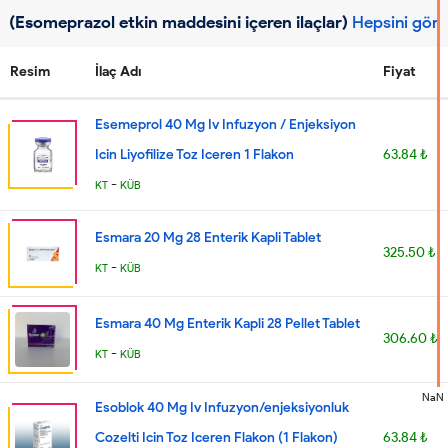
(Esomeprazol etkin maddesini içeren ilaçlar)
Hepsini gör
Resim
İlaç Adı
Fiyat
Esemeprol 40 Mg Iv Infuzyon / Enjeksiyon
Icin Liyofilize Toz Iceren 1 Flakon
63.84 ₺
-
KT
KÜB
Esmara 20 Mg 28 Enterik Kapli Tablet
325.50 ₺
-
KT
KÜB
Esmara 40 Mg Enterik Kapli 28 Pellet Tablet
306.60 ₺
-
KT
KÜB
NaN
Esoblok 40 Mg Iv Infuzyon/enjeksiyonluk
Cozelti Icin Toz Iceren Flakon (1 Flakon)
63.84 ₺