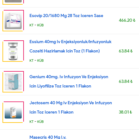
Esovip 20/1680 Mg 28 Toz Iceren Sase
466.20 ₺
-
KT
KÜB
Essium 40mg Iv Enjeksiyonluk/infuzyonluk
Cozelti Hazirlamak Icin Toz (1 Flakon)
63.84 ₺
-
KT
KÜB
Genium 40mg. Iv Infuzyon Ve Enjeksiyon
63.84 ₺
Icin Liyofilize Toz Iceren 1 Flakon
Jectosem 40 Mg Iv Enjeksiyon Ve Infuzyon
Icin Toz Iceren 1 Flakon
38.01 ₺
-
KT
KÜB
Masecris 40 Mg I.v.