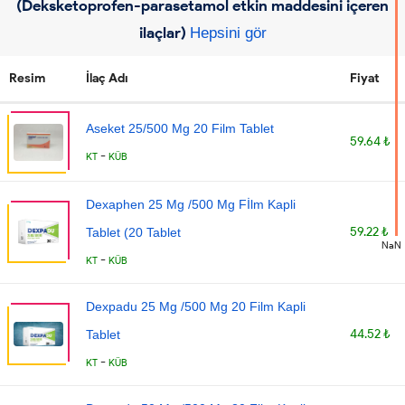
(Deksketoprofen-parasetamol etkin maddesini içeren
ilaçlar)
Hepsini gör
Resim
İlaç Adı
Fiyat
Aseket 25/500 Mg 20 Film Tablet
59.64 ₺
-
KT
KÜB
Dexaphen 25 Mg /500 Mg Fİlm Kapli
59.22 ₺
Tablet (20 Tablet
NaN
-
KT
KÜB
Dexpadu 25 Mg /500 Mg 20 Film Kapli
44.52 ₺
Tablet
-
KT
KÜB