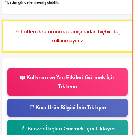
Fiyatlar güncellenmemiş olabilir.
⚠️ Lütfen doktorunuza danışmadan hiçbir ilaç
kullanmayınız.
📖 Kullanım ve Yan Etkileri Görmek İçin
Tıklayın
📑 Kısa Ürün Bilgisi İçin Tıklayın
💊 Benzer İlaçları Görmek İçin Tıklayın