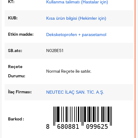
KT:
Kullanma talimatı (Hastalar için)
KUB:
Kısa ürün bilgisi (Hekimler için)
Etkin madde:
Deksketoprofen + parasetamol
SB.atc:
N02BE51
Reçete
Normal Reçete ile satılır.
Durumu:
İlaç Firması:
NEUTEC İLAÇ SAN. TİC. A.Ş.
Barkod :
8
680881
099625