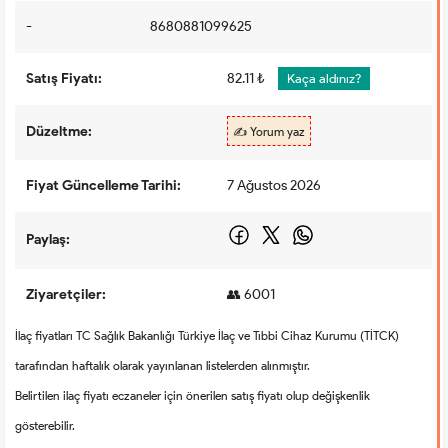
-
8680881099625
Satış Fiyatı:
82.11 ₺
Kaça aldınız?
Düzeltme:
✍️ Yorum yaz
Fiyat Güncelleme Tarihi:
7 Ağustos 2026
Paylaş:
Ziyaretçiler:
👥 6001
İlaç fiyatları TC Sağlık Bakanlığı Türkiye İlaç ve Tıbbi Cihaz Kurumu (TİTCK)
tarafından haftalık olarak yayınlanan listelerden alınmıştır.
Belirtilen ilaç fiyatı eczaneler için önerilen satış fiyatı olup değişkenlik
gösterebilir.