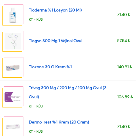
Tioderma %1 Losyon (20 Ml)
71.40 ₺
-
KT
KÜB
Tiogyn 300 Mg 1 Vajinal Ovul
57.54 ₺
Tiozone 30 G Krem %1
140.91 ₺
Trivag 300 Mg / 200 Mg / 100 Mg Ovul (3
Ovul)
106.89 ₺
-
KT
KÜB
Dermo-rest %1 Krem (20 Gram)
71.40 ₺
-
KT
KÜB