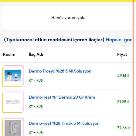
Henüz yorum yok.
(Tiyokonazol etkin maddesini içeren ilaçlar)
Hepsini gör
Resim
İlaç Adı
Fiyat
Dermo Trosyd %28 5 Ml Solusyon
49.14 ₺
-
KT
KÜB
Dermo-rest %1 Dermal 20 Gr Krem
31.28 ₺
-
KT
KÜB
Dermo-rest %28 Tirnak 5 Ml Solusyon
72.66 ₺
-
KT
KÜB