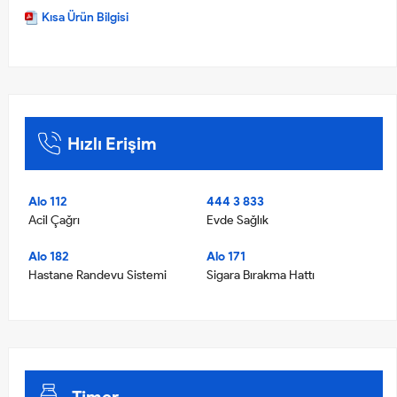
Kısa Ürün Bilgisi
Hızlı Erişim
Alo 112
444 3 833
Acil Çağrı
Evde Sağlık
Alo 182
Alo 171
Hastane Randevu Sistemi
Sigara Bırakma Hattı
Timer