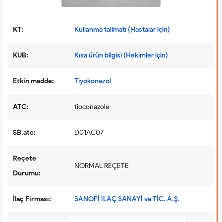
KT:
Kullanma talimatı (Hastalar için)
KUB:
Kısa ürün bilgisi (Hekimler için)
Etkin madde:
Tiyokonazol
ATC:
tioconazole
SB.atc:
D01AC07
Reçete
NORMAL REÇETE
Durumu:
İlaç Firması:
SANOFİ İLAÇ SANAYİ ve TİC. A.Ş.