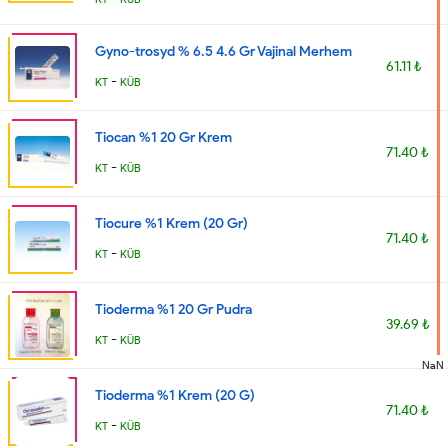
Gyno-trosyd % 6.5 4.6 Gr Vajinal Merhem
61.11 ₺
-
KT
KÜB
Tiocan %1 20 Gr Krem
71.40 ₺
-
KT
KÜB
Tiocure %1 Krem (20 Gr)
71.40 ₺
-
KT
KÜB
Tioderma %1 20 Gr Pudra
39.69 ₺
-
KT
KÜB
NaN
Tioderma %1 Krem (20 G)
71.40 ₺
-
KT
KÜB