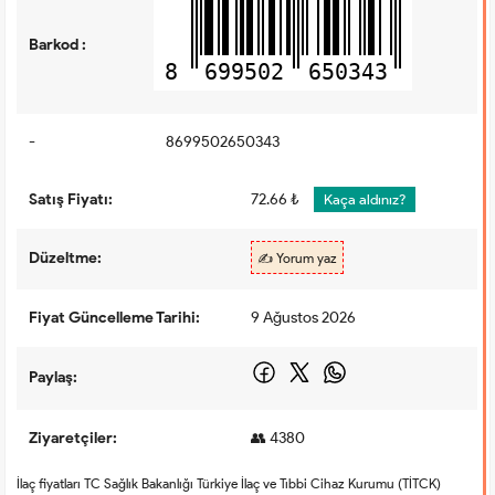
Barkod :
8
699502
650343
-
8699502650343
Satış Fiyatı:
72.66 ₺
Kaça aldınız?
Düzeltme:
✍️ Yorum yaz
Fiyat Güncelleme Tarihi:
9 Ağustos 2026
Paylaş:
Ziyaretçiler:
👥 4380
İlaç fiyatları TC Sağlık Bakanlığı Türkiye İlaç ve Tıbbi Cihaz Kurumu (TİTCK)