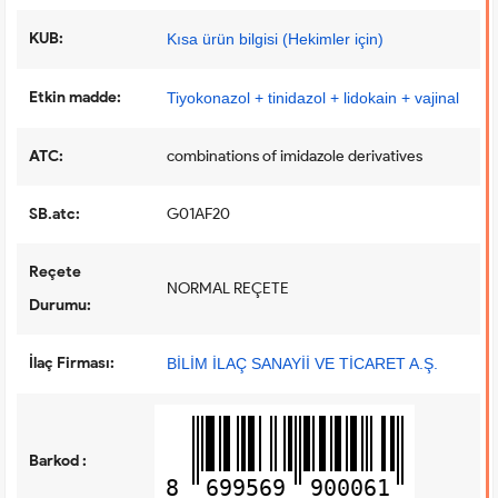
KUB:
Kısa ürün bilgisi (Hekimler için)
Etkin madde:
Tiyokonazol + tinidazol + lidokain + vajinal
ATC:
combinations of imidazole derivatives
SB.atc:
G01AF20
Reçete
NORMAL REÇETE
Durumu:
İlaç Firması:
BİLİM İLAÇ SANAYİİ VE TİCARET A.Ş.
Barkod :
8
699569
900061