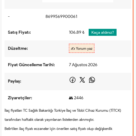
-
8699569900061
Satış Fiyatı:
106.89 ₺
Kaça aldınız?
Düzeltme:
✍️ Yorum yaz
Fiyat Güncelleme Tarihi:
7 Ağustos 2026
Paylaş:
Ziyaretçiler:
👥 2446
İlaç fiyatları TC Sağlık Bakanlığı Türkiye İlaç ve Tıbbi Cihaz Kurumu (TİTCK)
tarafından haftalık olarak yayınlanan listelerden alınmıştır.
Belirtilen ilaç fiyatı eczaneler için önerilen satış fiyatı olup değişkenlik