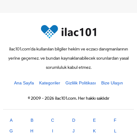
ilac101.com'da kullanılan bilgiler hekim ve eczacı danışmanlarının
yerine geçemez. ve bundan kaynaklanabilecek sorunlardan yasal
sorumluluk kabul etmez.
Ana Sayfa
Kategoriler
Gizlilik Politikası
Bize Ulaşın
© 2009 - 2026 ilac101.com. Her hakkı saklıdır
A
B
C
D
E
F
G
H
I
J
K
L