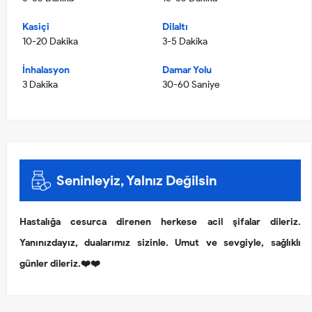
Kasiçi
Dilaltı
10-20 Dakika
3-5 Dakika
İnhalasyon
Damar Yolu
3 Dakika
30-60 Saniye
Seninleyiz, Yalnız Değilsin
Hastalığa cesurca direnen herkese acil şifalar dileriz.
Yanınızdayız, dualarımız sizinle. Umut ve sevgiyle, sağlıklı
günler dileriz.❤️❤️