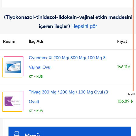
(Tiyokonazol-tinidazol-lidokain-vajinal etkin maddesini
içeren ilaçlar)
Hepsini gör
Resim
İlaç Adı
Fiyat
Gynomax Xl 200 Mg/ 300 Mg/ 100 Mg 3
166.11 ₺
Vajinal Ovul
-
KT
KÜB
Trivag 300 Mg / 200 Mg / 100 Mg Ovul (3
NaN
106.89 ₺
Ovul)
-
KT
KÜB
Menü