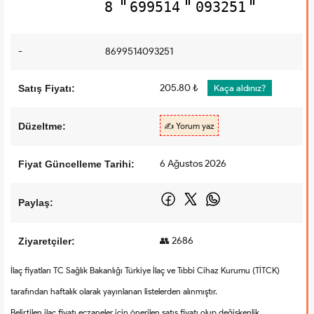
8
699514
093251
-
8699514093251
205.80 ₺
Satış Fiyatı:
Kaça aldınız?
Düzeltme:
✍️ Yorum yaz
6 Ağustos 2026
Fiyat Güncelleme Tarihi:
Paylaş:
👥 2686
Ziyaretçiler:
İlaç fiyatları TC Sağlık Bakanlığı Türkiye İlaç ve Tıbbi Cihaz Kurumu (TİTCK)
tarafından haftalık olarak yayınlanan listelerden alınmıştır.
Belirtilen ilaç fiyatı eczaneler için önerilen satış fiyatı olup değişkenlik