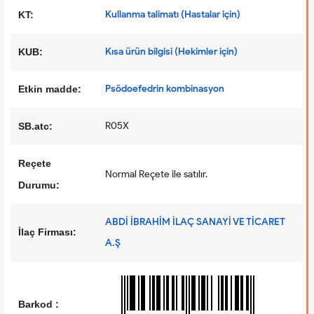
Kullanma talimatı (Hastalar için)
KT:
Kısa ürün bilgisi (Hekimler için)
KUB:
Psödoefedrin kombinasyon
Etkin madde:
R05X
SB.atc:
Reçete
Normal Reçete ile satılır.
Durumu:
ABDİ İBRAHİM İLAÇ SANAYİ VE TİCARET
İlaç Firması:
A.Ş
Barkod :