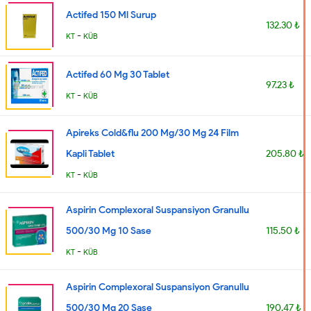
Actifed 150 Ml Surup
132.30 ₺
-
KT
KÜB
Actifed 60 Mg 30 Tablet
97.23 ₺
-
KT
KÜB
Apireks Cold&flu 200 Mg/30 Mg 24 Film
Kapli Tablet
205.80 ₺
-
KT
KÜB
Aspirin Complexoral Suspansiyon Granullu
500/30 Mg 10 Sase
115.50 ₺
-
KT
KÜB
Aspirin Complexoral Suspansiyon Granullu
500/30 Mg 20 Sase
190.47 ₺