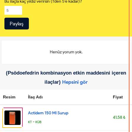
Bu ilaçla kaç yıldız verirsin (1'den 5'e kadar)?
Henüz yorum yok.
(Psödoefedrin kombinasyon etkin maddesini içeren
Hepsini gör
ilaçlar)
Resim
İlaç Adı
Fiyat
Actidem 150 Ml Surup
41.58 ₺
-
KT
KÜB