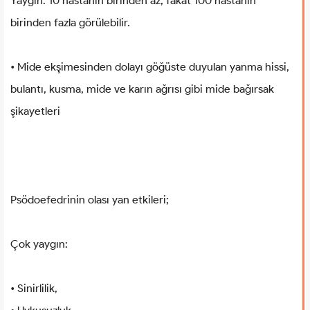
Yaygın: 10 hastanın birinden az, fakat 100 hastanın
birinden fazla görülebilir.
• Mide ekşimesinden dolayı göğüste duyulan yanma hissi,
bulantı, kusma, mide ve karın ağrısı gibi mide bağırsak
şikayetleri
Psödoefedrinin olası yan etkileri;
Çok yaygın:
• Sinirlilik,