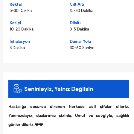
Rektal
Cilt Altı
5-30 Dakika
15-30 Dakika
Kasiçi
Dilaltı
10-20 Dakika
3-5 Dakika
İnhalasyon
Damar Yolu
3 Dakika
30-60 Saniye
Seninleyiz, Yalnız Değilsin
Hastalığa cesurca direnen herkese acil şifalar dileriz.
Yanınızdayız, dualarımız sizinle. Umut ve sevgiyle, sağlıklı
günler dileriz.❤️❤️