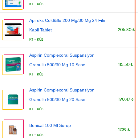
-
KT
KÜB
Apireks Cold&flu 200 Mg/30 Mg 24 Film
205.80 ₺
Kapli Tablet
-
KT
KÜB
Aspirin Complexoral Suspansiyon
115.50 ₺
Granullu 500/30 Mg 10 Sase
-
KT
KÜB
Aspirin Complexoral Suspansiyon
190.47 ₺
Granullu 500/30 Mg 20 Sase
-
KT
KÜB
Benical 100 Ml Surup
17.39 ₺
-
KT
KÜB