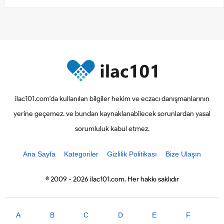
ilac101.com'da kullanılan bilgiler hekim ve eczacı danışmanlarının
yerine geçemez. ve bundan kaynaklanabilecek sorunlardan yasal
sorumluluk kabul etmez.
Ana Sayfa
Kategoriler
Gizlilik Politikası
Bize Ulaşın
© 2009 - 2026 ilac101.com. Her hakkı saklıdır
A
B
C
D
E
F