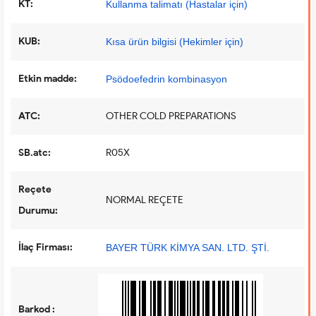
KT:
Kullanma talimatı (Hastalar için)
KUB:
Kısa ürün bilgisi (Hekimler için)
Etkin madde:
Psödoefedrin kombinasyon
ATC:
OTHER COLD PREPARATIONS
SB.atc:
R05X
Reçete
NORMAL REÇETE
Durumu:
İlaç Firması:
BAYER TÜRK KİMYA SAN. LTD. ŞTİ.
Barkod :