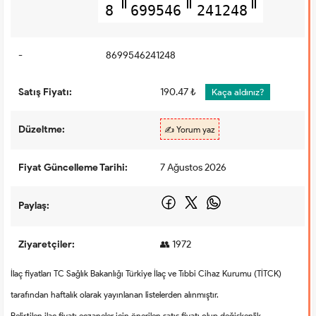
8
699546
241248
-
8699546241248
Satış Fiyatı:
190.47 ₺
Kaça aldınız?
Düzeltme:
✍️ Yorum yaz
Fiyat Güncelleme Tarihi:
7 Ağustos 2026
Paylaş:
Ziyaretçiler:
👥 1972
İlaç fiyatları TC Sağlık Bakanlığı Türkiye İlaç ve Tıbbi Cihaz Kurumu (TİTCK)
tarafından haftalık olarak yayınlanan listelerden alınmıştır.
Belirtilen ilaç fiyatı eczaneler için önerilen satış fiyatı olup değişkenlik