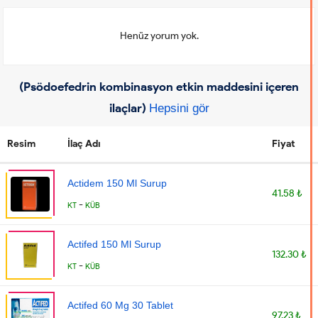
Henüz yorum yok.
(Psödoefedrin kombinasyon etkin maddesini içeren
ilaçlar)
Hepsini gör
Resim
İlaç Adı
Fiyat
Actidem 150 Ml Surup
41.58 ₺
-
KT
KÜB
Actifed 150 Ml Surup
132.30 ₺
-
KT
KÜB
Actifed 60 Mg 30 Tablet
97.23 ₺