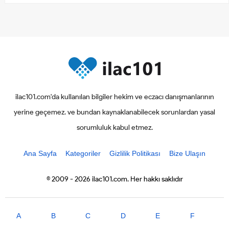
ilac101.com'da kullanılan bilgiler hekim ve eczacı danışmanlarının
yerine geçemez. ve bundan kaynaklanabilecek sorunlardan yasal
sorumluluk kabul etmez.
Ana Sayfa
Kategoriler
Gizlilik Politikası
Bize Ulaşın
© 2009 - 2026 ilac101.com. Her hakkı saklıdır
A
B
C
D
E
F