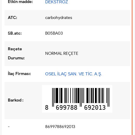
Etkin madde:
DEKSTROZ
ATC:
carbohydrates
SB.atc:
B05BA03
Reçete
NORMAL REÇETE
Durumu:
İlaç Firması:
OSEL İLAÇ SAN. VE TİC. A.Ş.
Barkod :
8
699788
692013
-
8699788692013