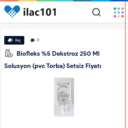
ilaç
0
Biofleks %5 Dekstroz 250 Ml
Solusyon (pvc Torba) Setsiz Fiyatı