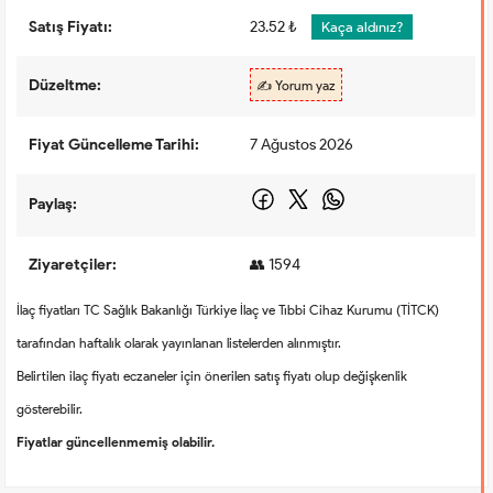
Satış Fiyatı:
23.52 ₺
Kaça aldınız?
Düzeltme:
✍️ Yorum yaz
Fiyat Güncelleme Tarihi:
7 Ağustos 2026
Paylaş:
Ziyaretçiler:
👥 1594
İlaç fiyatları TC Sağlık Bakanlığı Türkiye İlaç ve Tıbbi Cihaz Kurumu (TİTCK)
tarafından haftalık olarak yayınlanan listelerden alınmıştır.
Belirtilen ilaç fiyatı eczaneler için önerilen satış fiyatı olup değişkenlik
gösterebilir.
Fiyatlar güncellenmemiş olabilir.