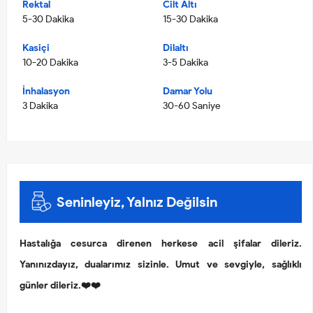
Rektal
Cilt Altı
5-30 Dakika
15-30 Dakika
Kasiçi
Dilaltı
10-20 Dakika
3-5 Dakika
İnhalasyon
Damar Yolu
3 Dakika
30-60 Saniye
Seninleyiz, Yalnız Değilsin
Hastalığa cesurca direnen herkese acil şifalar dileriz.
Yanınızdayız, dualarımız sizinle. Umut ve sevgiyle, sağlıklı
günler dileriz.❤️❤️